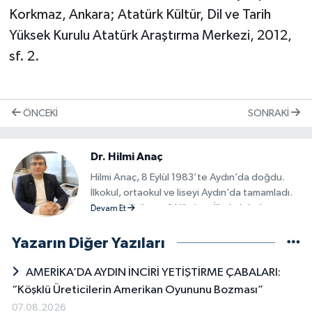
Korkmaz, Ankara; Atatürk Kültür, Dil ve Tarih
Yüksek Kurulu Atatürk Araştırma Merkezi, 2012,
sf. 2.
ÖNCEKI
SONRAKI
Dr. Hilmi Anaç
Hilmi Anaç, 8 Eylül 1983’te Aydın’da doğdu.
İlkokul, ortaokul ve liseyi Aydın’da tamamladı.
Sırasıyla ilk üç sınıfı Hürriyet İlkokulu’nda ve
Devam Et
dördüncü ile beşinci sınıfı ise Vali Ünal
Özgödek İlköğretim Okulu’nda okudu.
Yazarın Diğer Yazıları
Ortaokul eğitimini Cumhuriyet Lisesi’nin
Ortaokul bölümünden aldı. Liseyi ise kentin en
AMERİKA’DA AYDIN İNCİRİ YETİŞTİRME ÇABALARI:
eski liselerinden olan Aydın Lisesi’nde okudu.
“Köşklü Üreticilerin Amerikan Oyununu Bozması”
2005 yılında Aydın Adnan Menderes
07.08.2026