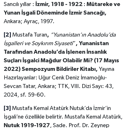
Sancılı yıllar :
İzmir, 1918 - 1922 : Mütareke ve
Yunan İşgali Döneminde İzmir Sancağı,
Ankara; Ayraç, 1997.
[2]
Mustafa Turan
,
“Yunanistan’ın Anadolu’da
İşgalleri ve Soykırım Siyaseti
”
, Yunanistan
Tarafından Anadolu’da İşlenen İnsanlık
Suçları İşgalci Mağdur Olabilir Mi? (17 Mayıs
2022) Sempozyum Bildiriler Kitabı,
Yayına
Hazırlayanlar: Uğur Cenk Deniz İmamoğlu-
Sevcan Tatar, Ankara; TTK, VIII. Dizi Sayı: 43,
2024, sf. 59-60.
[3]
Mustafa Kemal Atatürk Nutuk’da İzmir’in
İşgali’ne özellikle belirtir. Mustafa Kemal Atatürk,
Nutuk 1919-1927
, Sade. Prof. Dr. Zeynep