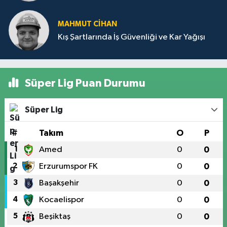
MAHMUT CİHAN
Kış Şartlarında İş Güvenliği ve Kar Yağışı
Süper Lig Puan Durumu
Süper Lig
#
Takım
O
P
1
Amed
0
0
2
Erzurumspor FK
0
0
3
Başakşehir
0
0
4
Kocaelispor
0
0
5
Beşiktaş
0
0