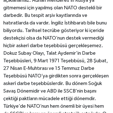
açıklanamaz. Adnan Menderes’in Rusya’ya
gitmemesi için yapılmış olan NATO destekli bir
darbedir. Bu tespit arşiv kayıtlarında ve
hatıratlarda da vardır. İngiliz İstihbaratı bile bunu
biliyordu. Tarihsel tecrübe gösteriyor ki içeride
destekçisi olsa da NATO’nun destek vermediği
hiçbir askerî darbe teşebbüsü gerçekleşemez.
Dokuz Subay Olayı, Talat Aydemir’in Darbe
Teşebbüsleri, 9 Mart 1971 Teşebbüsü, 28 Şubat,
27 Nisan E-Muhtırası ve 15 Temmuz Darbe
Teşebbüsü NATO’ya girdikten sonra gerçekleşen
askerî darbe teşebbüslerdir. Bu dönem Soğuk
Savaş Dönemidir ve ABD ile SSCB’nin başını
çektiği paktların mücadele ettiği dönemdir.
Türkiye’de NATO’nun hem önemli bir üyesi hem