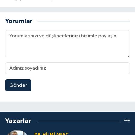
sempozyumlara ve televizyon programlarına
konuşmacı olarak da katıldı. Şu an Aydın
Ticaret Odası’yla birlikte Aydın ticarî hayatına
Yorumlar
destek verecek bir tarih ve kültür projesini
yürütmektedir. Çalışmalarına bağımsız
araştırmacı olarak devam etmektedir.
Gönder
Yazarlar
DR. HILMI ANAÇ