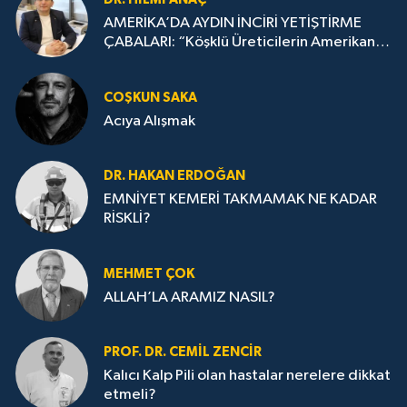
AMERİKA’DA AYDIN İNCİRİ YETİŞTİRME
ÇABALARI: “Köşklü Üreticilerin Amerikan
Oyununu Bozması”
COŞKUN SAKA
Acıya Alışmak
DR. HAKAN ERDOĞAN
EMNİYET KEMERİ TAKMAMAK NE KADAR
RİSKLİ?
MEHMET ÇOK
ALLAH’LA ARAMIZ NASIL?
PROF. DR. CEMIL ZENCIR
Kalıcı Kalp Pili olan hastalar nerelere dikkat
etmeli?