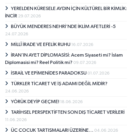
Üniversitesi Tarih Bölümü’nde okumaya hak
kazandı. 2009 yılında Fen-Edebiyat Fakültesi
YERELDEN KÜRESELE AYDIN İÇİN KÜLTÜREL BİR KİMLİK:
birincisi ve aynı zamanda Adnan Menderes
İNCİR
29.07.2026
Üniversitesi’ni “Onur Öğrencisi” olarak bitirdi.
BÜYÜK MENDERES NEHRİ’NDE İKLİM AFETLERİ -5
“Geçmişten Günümüze İncir ve İncir Kültürü”
adlı bitirme tezini yazdı. 2011’de Adnan
24.07.2026
Menderes Üniversitesi Sosyal Bilimler
MİLLÎ İRADE VE EFELİK RUHU
16.07.2026
Enstitüsü Tarih Anabilim Dalı’nda “Bir İhtilâl Bir
Devrim: 27 Mayıs’ın Aydın’daki Yankıları” tezi
İRAN’IN AYET DİPLOMASİSİ: Acem Siyaseti mi? İslam
ile yüksek lisansını tamamladı. Bir dönem
Diplomasisi mi? Reel Politik mi?
09.07.2026
“Aydın Aydın Tarih ve Kültür Dergisi” yayın
kurulunda da bulundu. 2012 yılında Aydın
İSRAİL VE EPİMENİDES PARADOKSU
01.07.2026
Ticaret Odası Kültür Yayınları arasından
TÜRKLER TİCARET VE İŞ ADAMI DEĞİL MİDİR?
“Geçmişten Günümüze İncir” adlı bir kitabı
24.06.2026
çıktı. İzmir Dokuz Eylül Üniversitesi Sosyal
Bilimler Enstitüsü Tarih Anabilim Dalı Tarih
YÖRÜK DEYİP GEÇME!
18.06.2026
Programı’ndan “Osmanlı İmparatorluğu,
Vak’anüvis ve Toplumsal Cinsiyet: Târîh-i
TARİHSEL PERSPEKTİFTEN SON DIŞ TİCARET VERİLERİ
Nâ’ima ve Târih-i Cevdet” başlıklı doktora
11.06.2026
teziyle 2016’da mezun oldu. Ulusal ve yerel
ÜÇ ÇOCUK TARTIŞMALARI ÜZERİNE…
04.06.2026
düzeyde bazı panellere, konferanslara,