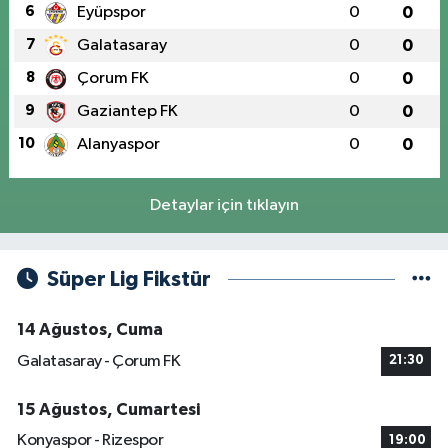
6
Eyüpspor
0
0
7
Galatasaray
0
0
8
Çorum FK
0
0
9
Gaziantep FK
0
0
10
Alanyaspor
0
0
Detaylar için tıklayın
Süper Lig Fikstür
14 Ağustos, Cuma
Galatasaray - Çorum FK
21:30
15 Ağustos, Cumartesi
Konyaspor - Rizespor
19:00