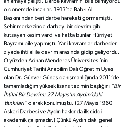
anlamaya çalıştı. Darbe kavramını bile bilmiyordu
o dönemde insanlar. 1913’te Bab-ı Ali
Baskını’ndan beri darbe hareketi görmemişti.
Şehir merkezinde darbeyi bir devrim gibi
kutsayan kesim vardı ve hatta bunlar Hürriyet
Bayramı bile yapmıştı. Yani kavramlar darbeden
ziyade ihtilal ile devrim arasında gidip geliyordu.
O yüzden Adnan Menderes Üniversitesi’nin
Cumhuriyet Tarihi Anabilim Dalı Öğretim Üyesi
olan Dr. Günver Güneş danışmanlığında 2011’de
tamamladığım yüksek lisans tezimin başlığını
“Bir
İhtilal Bir Devrim: 27 Mayıs’ın Aydın’daki
Yankıları”
olarak konulmuştu. (27 Mayıs 1960
Askerî Darbesi ve Aydın hakkında ilk ciddî
akademik çalışmadır.) Çünkü Aydın’daki genel