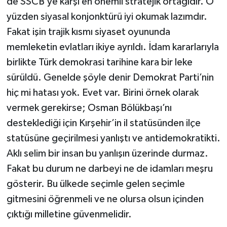
de SSCB’ye karşı en önemli stratejik ortağıdır. O
yüzden siyasal konjonktürü iyi okumak lazımdır.
Fakat işin trajik kısmı siyaset oyununda
memleketin evlatları ikiye ayrıldı. İdam kararlarıyla
birlikte Türk demokrasi tarihine kara bir leke
sürüldü. Genelde şöyle denir Demokrat Parti’nin
hiç mi hatası yok. Evet var. Birini örnek olarak
vermek gerekirse; Osman Bölükbaşı’nı
desteklediği için Kırşehir’in il statüsünden ilçe
statüsüne geçirilmesi yanlıştı ve antidemokratikti.
Aklı selim bir insan bu yanlışın üzerinde durmaz.
Fakat bu durum ne darbeyi ne de idamları meşru
gösterir. Bu ülkede seçimle gelen seçimle
gitmesini öğrenmeli ve ne olursa olsun içinden
çıktığı milletine güvenmelidir.