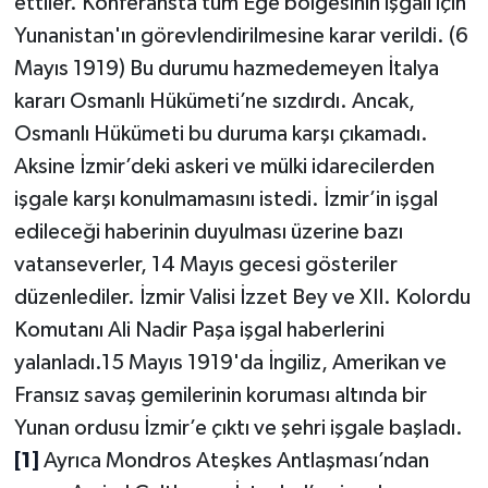
ettiler. Konferansta tüm Ege bölgesinin işgali için
Yunanistan'ın görevlendirilmesine karar verildi. (6
Mayıs 1919) Bu durumu hazmedemeyen İtalya
kararı Osmanlı Hükümeti’ne sızdırdı. Ancak,
Osmanlı Hükümeti bu duruma karşı çıkamadı.
Aksine İzmir’deki askeri ve mülki idarecilerden
işgale karşı konulmamasını istedi. İzmir’in işgal
edileceği haberinin duyulması üzerine bazı
vatanseverler, 14 Mayıs gecesi gösteriler
düzenlediler. İzmir Valisi İzzet Bey ve XII. Kolordu
Komutanı Ali Nadir Paşa işgal haberlerini
yalanladı.15 Mayıs 1919'da İngiliz, Amerikan ve
Fransız savaş gemilerinin koruması altında bir
Yunan ordusu İzmir’e çıktı ve şehri işgale başladı.
[1]
Ayrıca Mondros Ateşkes Antlaşması’ndan