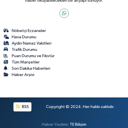
haber okuyabilecekleri bir altyapı sunuyor.
Nöbetçi Eczaneler
Hava Durumu
Aydin Namaz Vakitleri
Trafik Durumu
Puan Durumu ve Fikstür
Tüm Manşetler
Son Dakika Haberleri
Haber Arşivi
RSS
Copyright © 2024. Her hakkı saklıdır.
Haber Yazılımı:
TE Bilişim