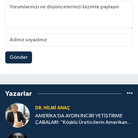
Gönder
Yazarlar
DR. HILMI ANAÇ
AMERİKA’DA AYDIN İNCİRİ YETİŞTİRME
ÇABALARI: “Köşklü Üreticilerin Amerikan
Oyununu Bozması”