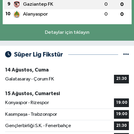
9
Gaziantep FK
0
0
10
Alanyaspor
0
0
Detaylar için tıklayın
Süper Lig Fikstür
14 Ağustos, Cuma
Galatasaray - Çorum FK
21:30
15 Ağustos, Cumartesi
Konyaspor - Rizespor
19:00
Kasımpaşa - Trabzonspor
19:00
Gençlerbirliği S.K. - Fenerbahçe
21:30