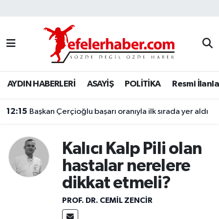
Nöbetçi Eczaneler
Hava Durumu
AYDIN HABERLERİ
ASAYİŞ
POLİTİKA
Resmi İlanla
Aydin Namaz Vakitleri
12:15
Trafik Durumu
Başkan Çerçioğlu başarı oranıyla ilk sırada yer aldı
Süper Lig Puan Durumu ve Fikstür
Kalıcı Kalp Pili olan
Tüm Manşetler
hastalar nerelere
dikkat etmeli?
Son Dakika Haberleri
PROF. DR. CEMIL ZENCIR
Haber Arşivi