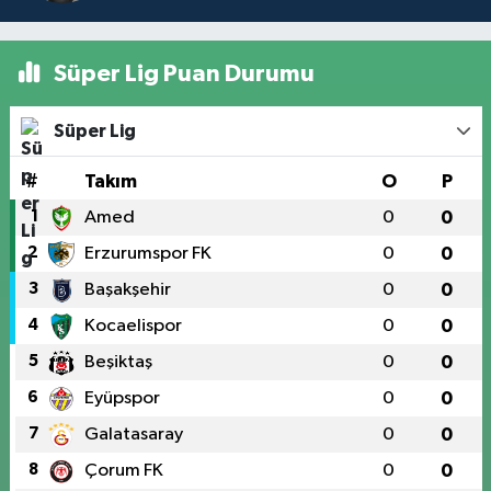
Süper Lig Puan Durumu
Süper Lig
#
Takım
O
P
1
Amed
0
0
2
Erzurumspor FK
0
0
3
Başakşehir
0
0
4
Kocaelispor
0
0
5
Beşiktaş
0
0
6
Eyüpspor
0
0
7
Galatasaray
0
0
8
Çorum FK
0
0