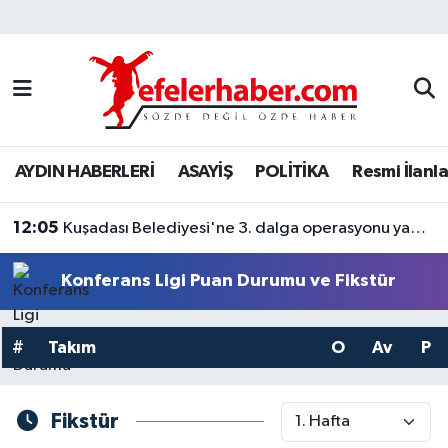
Nöbetçi Eczaneler
Hava Durumu
AYDIN HABERLERİ
ASAYİŞ
POLİTİKA
Resmi İlanla
Aydin Namaz Vakitleri
12:05
Trafik Durumu
Kuşadası Belediyesi'ne 3. dalga operasyonu yapıldı
Süper Lig Puan Durumu ve Fikstür
Konferans Ligi Puan Durumu ve Fikstür
Tüm Manşetler
#
Takım
O
Av
P
Son Dakika Haberleri
Fikstür
Haber Arşivi