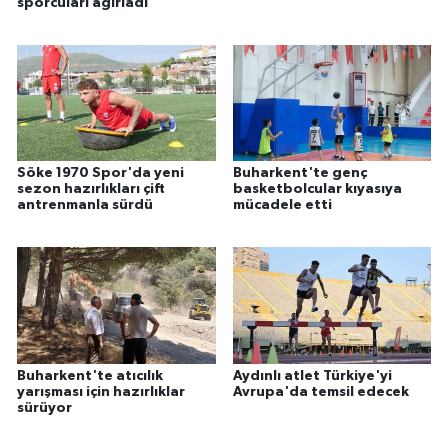
sporcuları ağırladı
Söke 1970 Spor'da yeni
Buharkent'te genç
sezon hazırlıkları çift
basketbolcular kıyasıya
antrenmanla sürdü
mücadele etti
Buharkent'te atıcılık
Aydınlı atlet Türkiye'yi
yarışması için hazırlıklar
Avrupa'da temsil edecek
sürüyor