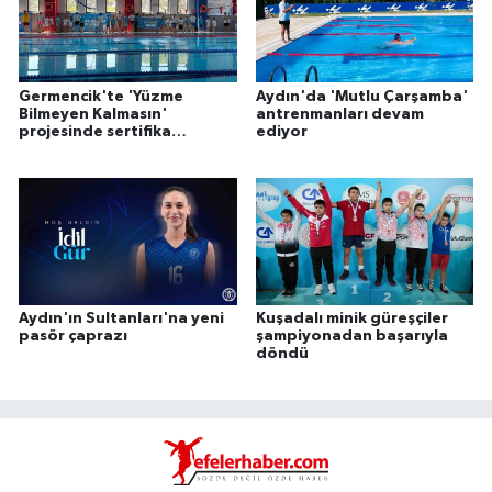
Germencik'te 'Yüzme
Aydın'da 'Mutlu Çarşamba'
Bilmeyen Kalmasın'
antrenmanları devam
projesinde sertifika
ediyor
heyecanı
Aydın'ın Sultanları'na yeni
Kuşadalı minik güreşçiler
pasör çaprazı
şampiyonadan başarıyla
döndü