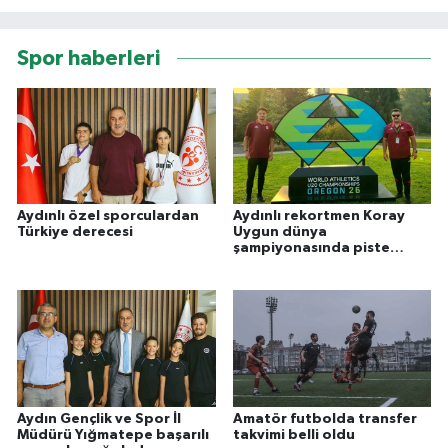
Spor haberleri
Aydınlı özel sporculardan
Aydınlı rekortmen Koray
Türkiye derecesi
Uygun dünya
şampiyonasında piste
çıkıyor
Aydın Gençlik ve Spor İl
Amatör futbolda transfer
Müdürü Yığmatepe başarılı
takvimi belli oldu