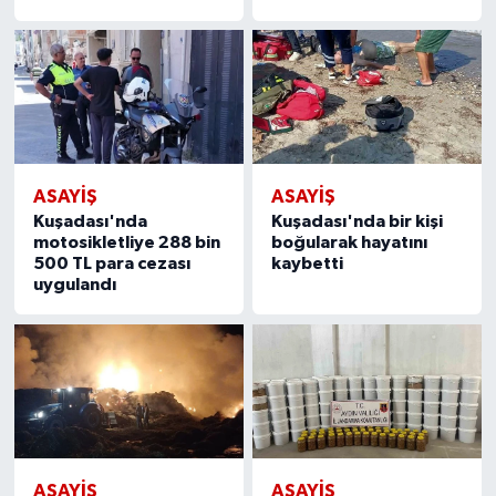
ASAYİŞ
ASAYİŞ
Kuşadası'nda
Kuşadası'nda bir kişi
motosikletliye 288 bin
boğularak hayatını
500 TL para cezası
kaybetti
uygulandı
ASAYİŞ
ASAYİŞ