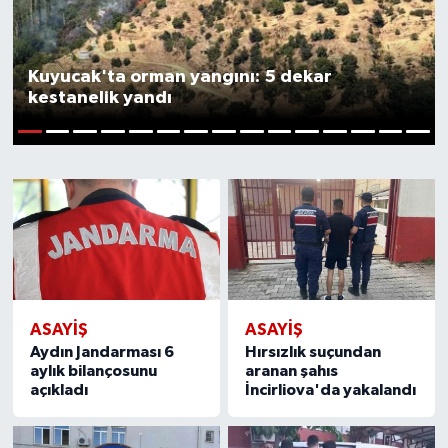
Kuyucak'ta orman yangını: 5 dekar
kestanelik yandı
1
2
3
4
5
6
7
8
9
10
11
12
13
14
15
ASAYİŞ
ASAYİŞ
Aydın Jandarması 6
Hırsızlık suçundan
aylık bilançosunu
aranan şahıs
açıkladı
İncirliova'da yakalandı