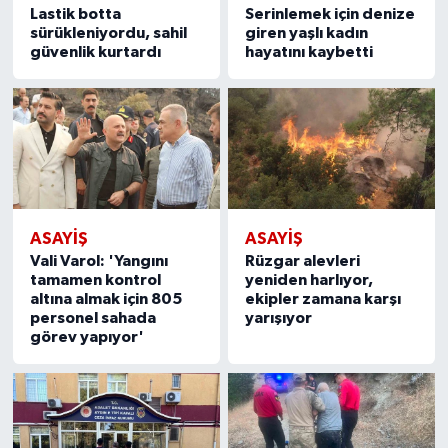
Lastik botta
Serinlemek için denize
sürükleniyordu, sahil
giren yaşlı kadın
güvenlik kurtardı
hayatını kaybetti
ASAYİŞ
ASAYİŞ
Vali Varol: 'Yangını
Rüzgar alevleri
tamamen kontrol
yeniden harlıyor,
altına almak için 805
ekipler zamana karşı
personel sahada
yarışıyor
görev yapıyor'