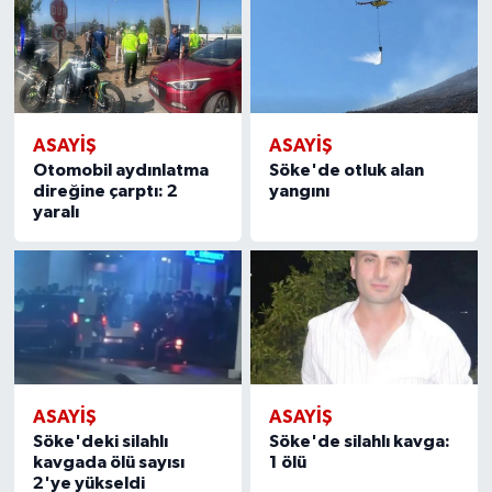
ASAYİŞ
ASAYİŞ
Otomobil aydınlatma
Söke'de otluk alan
direğine çarptı: 2
yangını
yaralı
ASAYİŞ
ASAYİŞ
Söke'deki silahlı
Söke'de silahlı kavga:
kavgada ölü sayısı
1 ölü
2'ye yükseldi