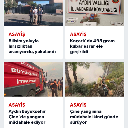
ASAYİŞ
ASAYİŞ
Bilişim yoluyla
Koçarlı'da 495 gram
hırsızlıktan
kubar esrar ele
aranıyordu, yakalandı
geçirildi
ASAYİŞ
ASAYİŞ
Aydın Büyükşehir
Çine yangınına
Çine'de yangına
müdahale ikinci günde
müdahale ediyor
sürüyor