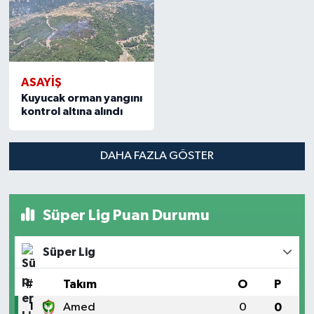
ASAYİŞ
Kuyucak orman yangını
kontrol altına alındı
DAHA FAZLA GÖSTER
Süper Lig Puan Durumu
Süper Lig
#
Takım
O
P
1
Amed
0
0