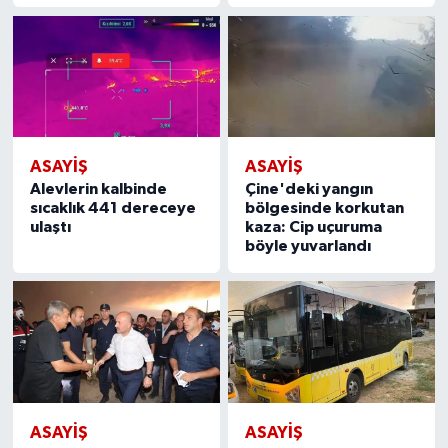
ASAYİŞ
ASAYİŞ
Alevlerin kalbinde
Çine'deki yangın
sıcaklık 441 dereceye
bölgesinde korkutan
ulaştı
kaza: Cip uçuruma
böyle yuvarlandı
ASAYİŞ
ASAYİŞ