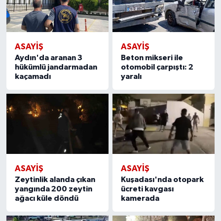
ASAYİŞ
ASAYİŞ
Aydın'da aranan 3
Beton mikseri ile
hükümlü jandarmadan
otomobil çarpıştı: 2
kaçamadı
yaralı
ASAYİŞ
ASAYİŞ
Zeytinlik alanda çıkan
Kuşadası'nda otopark
yangında 200 zeytin
ücreti kavgası
ağacı küle döndü
kamerada