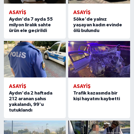
ASAYİŞ
ASAYİŞ
Aydın'da 7 ayda 55
Söke'de yalnız
milyon liralık sahte
yaşayan kadın evinde
ürün ele geçirildi
ölü bulundu
ASAYİŞ
ASAYİŞ
Aydın'da 2 haftada
Trafik kazasında bir
212 aranan şahıs
kişi hayatını kaybetti
yakalandı, 99'u
tutuklandı