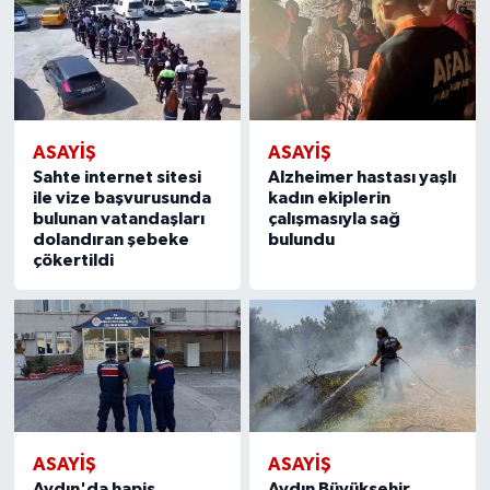
ASAYİŞ
ASAYİŞ
Sahte internet sitesi
Alzheimer hastası yaşlı
ile vize başvurusunda
kadın ekiplerin
bulunan vatandaşları
çalışmasıyla sağ
dolandıran şebeke
bulundu
çökertildi
ASAYİŞ
ASAYİŞ
Aydın'da hapis
Aydın Büyükşehir