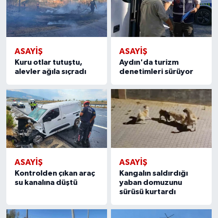
ASAYİŞ
ASAYİŞ
Kuru otlar tutuştu,
Aydın'da turizm
alevler ağıla sıçradı
denetimleri sürüyor
ASAYİŞ
ASAYİŞ
Kontrolden çıkan araç
Kangalın saldırdığı
su kanalına düştü
yaban domuzunu
sürüsü kurtardı