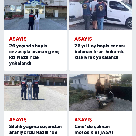
ASAYİŞ
ASAYİŞ
26 yaşında hapis
26 yıl 1 ay hapis cezası
cezasıyla aranan genç
bulunan firari hükümlü
kız Nazilli'de
kıskıvrak yakalandı
yakalandı
ASAYİŞ
ASAYİŞ
Silahlı yağma suçundan
Çine'de çalınan
aranıyordu Nazilli'de
motosiklet JASAT