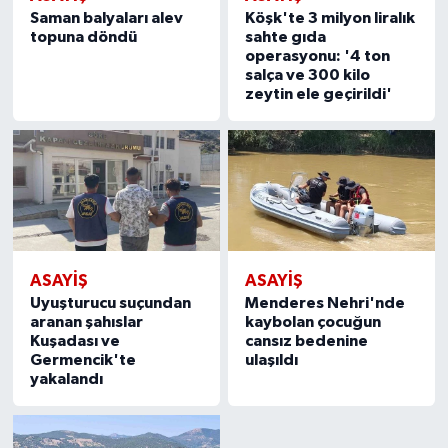
Saman balyaları alev
Köşk'te 3 milyon liralık
topuna döndü
sahte gıda
operasyonu: '4 ton
salça ve 300 kilo
zeytin ele geçirildi'
ASAYİŞ
ASAYİŞ
Uyuşturucu suçundan
Menderes Nehri'nde
aranan şahıslar
kaybolan çocuğun
Kuşadası ve
cansız bedenine
Germencik'te
ulaşıldı
yakalandı