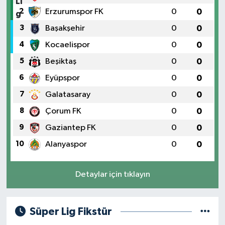
2
Erzurumspor FK
0
0
3
Başakşehir
0
0
4
Kocaelispor
0
0
5
Beşiktaş
0
0
6
Eyüpspor
0
0
7
Galatasaray
0
0
8
Çorum FK
0
0
9
Gaziantep FK
0
0
10
Alanyaspor
0
0
Detaylar için tıklayın
Süper Lig Fikstür