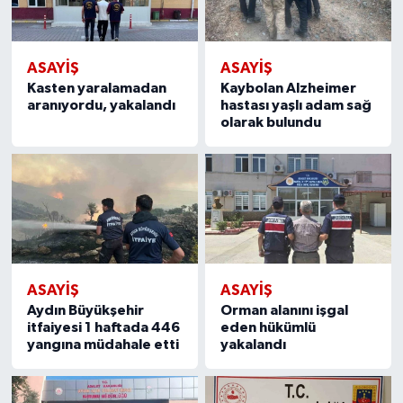
ASAYİŞ
ASAYİŞ
Kasten yaralamadan
Kaybolan Alzheimer
aranıyordu, yakalandı
hastası yaşlı adam sağ
olarak bulundu
ASAYİŞ
ASAYİŞ
Aydın Büyükşehir
Orman alanını işgal
itfaiyesi 1 haftada 446
eden hükümlü
yangına müdahale etti
yakalandı