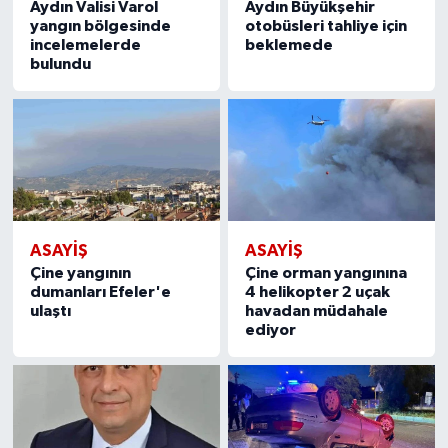
Aydın Valisi Varol
Aydın Büyükşehir
yangın bölgesinde
otobüsleri tahliye için
incelemelerde
beklemede
bulundu
ASAYİŞ
ASAYİŞ
Çine yangının
Çine orman yangınına
dumanları Efeler'e
4 helikopter 2 uçak
ulaştı
havadan müdahale
ediyor