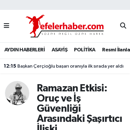
Nöbetçi Eczaneler
Hava Durumu
AYDIN HABERLERİ
ASAYİŞ
POLİTİKA
Resmi İlanla
Aydin Namaz Vakitleri
12:15
Trafik Durumu
Başkan Çerçioğlu başarı oranıyla ilk sırada yer aldı
Süper Lig Puan Durumu ve Fikstür
Ramazan Etkisi:
Tüm Manşetler
Oruç ve İş
Güvenliği
Son Dakika Haberleri
Arasındaki Şaşırtıcı
Haber Arşivi
İlişki