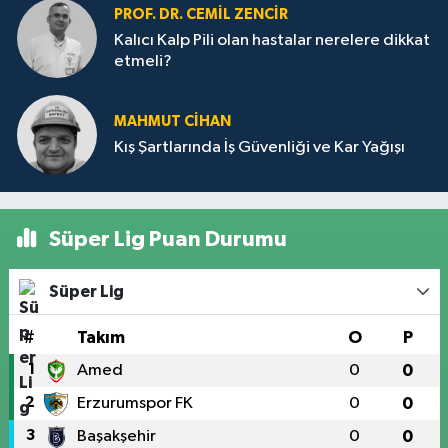
PROF. DR. CEMIL ZENCIR
Kalıcı Kalp Pili olan hastalar nerelere dikkat
etmeli?
MAHMUT CİHAN
Kış Şartlarında İş Güvenliği ve Kar Yağışı
Süper Lig Puan Durumu
Süper Lig
#
Takım
O
P
1
Amed
0
0
2
Erzurumspor FK
0
0
3
Başakşehir
0
0