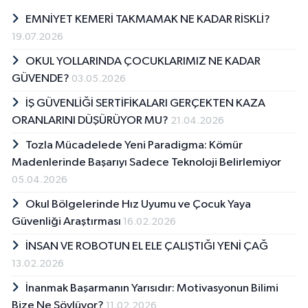
EMNİYET KEMERİ TAKMAMAK NE KADAR RİSKLİ?
19.07.2026
OKUL YOLLARINDA ÇOCUKLARIMIZ NE KADAR
GÜVENDE?
03.05.2026
İŞ GÜVENLİĞİ SERTİFİKALARI GERÇEKTEN KAZA
ORANLARINI DÜŞÜRÜYOR MU?
21.04.2026
Tozla Mücadelede Yeni Paradigma: Kömür
Madenlerinde Başarıyı Sadece Teknoloji Belirlemiyor
05.04.2026
Okul Bölgelerinde Hız Uyumu ve Çocuk Yaya
Güvenliği Araştırması
16.02.2026
İNSAN VE ROBOTUN EL ELE ÇALIŞTIĞI YENİ ÇAĞ
13.02.2026
İnanmak Başarmanın Yarısıdır: Motivasyonun Bilimi
Bize Ne Söylüyor?
11.02.2026