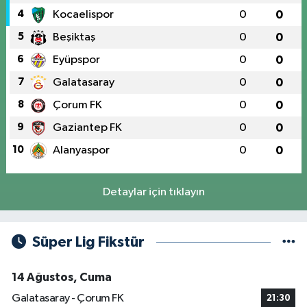
4
Kocaelispor
0
0
5
Beşiktaş
0
0
6
Eyüpspor
0
0
7
Galatasaray
0
0
8
Çorum FK
0
0
9
Gaziantep FK
0
0
10
Alanyaspor
0
0
Detaylar için tıklayın
Süper Lig Fikstür
14 Ağustos, Cuma
Galatasaray - Çorum FK
21:30