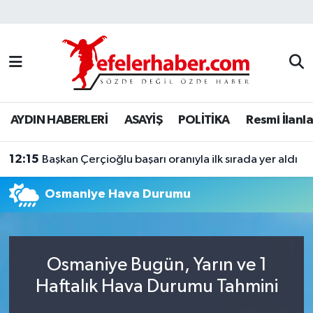
Nöbetçi Eczaneler
Hava Durumu
AYDIN HABERLERİ
ASAYİŞ
POLİTİKA
Resmi İlanla
Aydin Namaz Vakitleri
12:15
Trafik Durumu
Başkan Çerçioğlu başarı oranıyla ilk sırada yer aldı
Osmaniye Hava Durumu
Süper Lig Puan Durumu ve Fikstür
Tüm Manşetler
Osmaniye Bugün, Yarın ve 1
Son Dakika Haberleri
Haftalık Hava Durumu Tahmini
Haber Arşivi