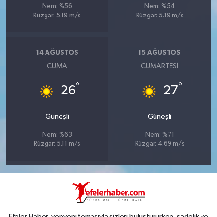
Nem: %56
Nem: %54
Rüzgar: 5.19 m/s
Rüzgar: 5.19 m/s
14 AĞUSTOS
15 AĞUSTOS
CUMA
CUMARTESI
°
°
26
27
Güneşli
Güneşli
Nem: %63
Nem: %71
Rüzgar: 5.11 m/s
Rüzgar: 4.69 m/s
Efeler Haber, yepyeni temasıyla sizleri buluştururken, sadelik ve