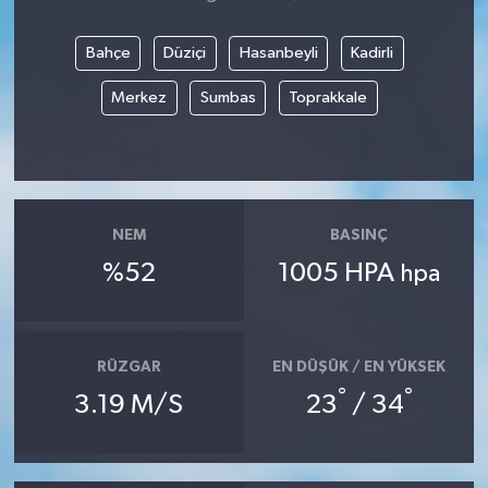
Bahçe
Düziçi
Hasanbeyli
Kadirli
Merkez
Sumbas
Toprakkale
NEM
BASINÇ
%52
1005 HPA
hpa
RÜZGAR
EN DÜŞÜK / EN YÜKSEK
°
°
3.19 M/S
23
/ 34