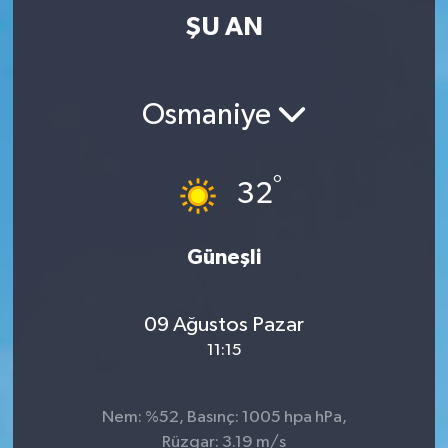
ŞU AN
Osmaniye
°
32
Güneşli
09 Ağustos Pazar
11:15
Nem: %52, Basınç: 1005 hpa hPa,
Rüzgar: 3.19 m/s