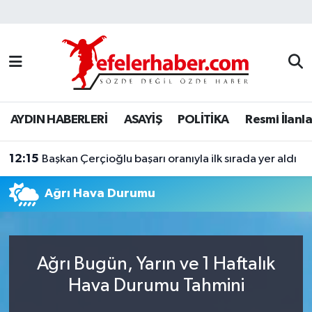
Nöbetçi Eczaneler
Hava Durumu
AYDIN HABERLERİ
ASAYİŞ
POLİTİKA
Resmi İlanla
Aydin Namaz Vakitleri
12:15
Trafik Durumu
Başkan Çerçioğlu başarı oranıyla ilk sırada yer aldı
Ağrı Hava Durumu
Süper Lig Puan Durumu ve Fikstür
Tüm Manşetler
Ağrı Bugün, Yarın ve 1 Haftalık
Son Dakika Haberleri
Hava Durumu Tahmini
Haber Arşivi