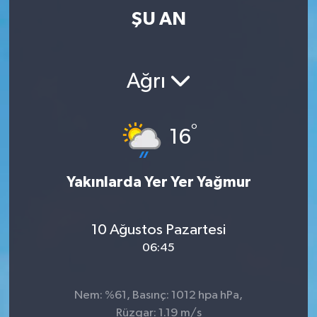
ŞU AN
Ağrı
°
16
Yakınlarda Yer Yer Yağmur
10 Ağustos Pazartesi
06:45
Nem: %61, Basınç: 1012 hpa hPa,
Rüzgar: 1.19 m/s