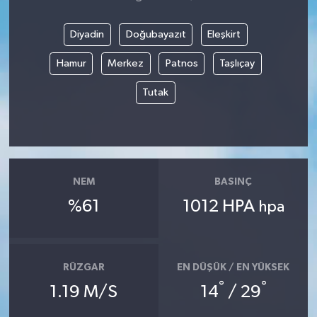
Diyadin
Doğubayazıt
Eleşkirt
Hamur
Merkez
Patnos
Taşlıçay
Tutak
NEM
BASINÇ
%61
1012 HPA
hpa
RÜZGAR
EN DÜŞÜK / EN YÜKSEK
°
°
1.19 M/S
14
/ 29