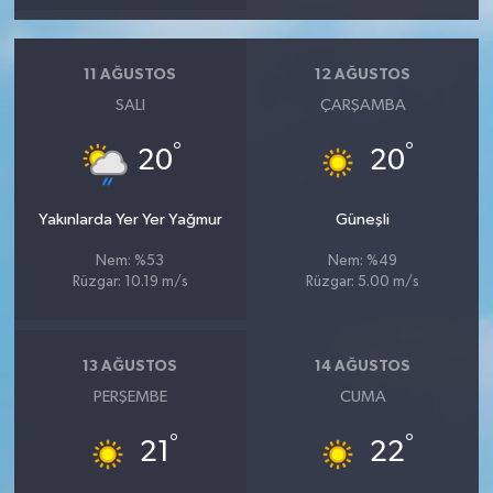
11 AĞUSTOS
12 AĞUSTOS
SALI
ÇARŞAMBA
°
°
20
20
Yakınlarda Yer Yer Yağmur
Güneşli
Nem: %53
Nem: %49
Rüzgar: 10.19 m/s
Rüzgar: 5.00 m/s
13 AĞUSTOS
14 AĞUSTOS
PERŞEMBE
CUMA
°
°
21
22