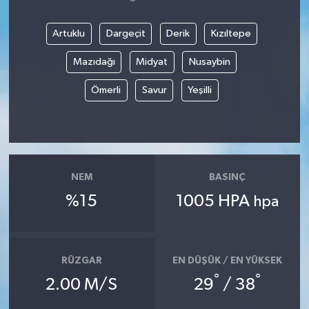
Artuklu
Dargeçit
Derik
Kızıltepe
Mazıdağı
Midyat
Nusaybin
Ömerli
Savur
Yeşilli
NEM
BASINÇ
%15
1005 HPA
hpa
RÜZGAR
EN DÜŞÜK / EN YÜKSEK
°
°
2.00 M/S
29
/ 38