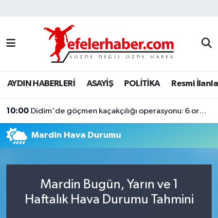
Nöbetçi Eczaneler
Hava Durumu
AYDIN HABERLERİ
ASAYİŞ
POLİTİKA
Resmi İlanla
Aydin Namaz Vakitleri
10:00
Trafik Durumu
Didim'de göçmen kaçakçılığı operasyonu: 6 organizatör tutuklandı
Mardin Hava Durumu
Süper Lig Puan Durumu ve Fikstür
Tüm Manşetler
Mardin Bugün, Yarın ve 1
Son Dakika Haberleri
Haftalık Hava Durumu Tahmini
Haber Arşivi