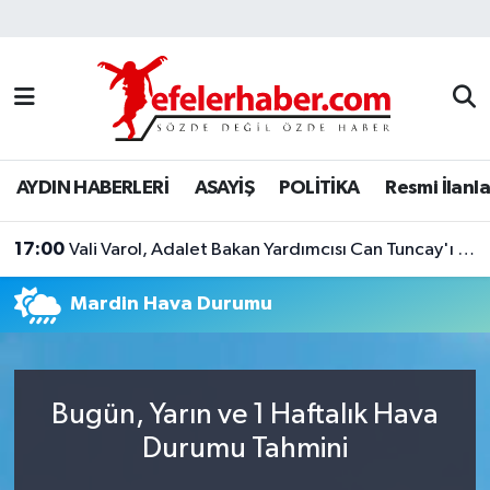
Nöbetçi Eczaneler
Hava Durumu
AYDIN HABERLERİ
ASAYİŞ
POLİTİKA
Resmi İlanla
Aydin Namaz Vakitleri
17:00
Trafik Durumu
Vali Varol, Adalet Bakan Yardımcısı Can Tuncay'ı ağırladı
Mardin Hava Durumu
Süper Lig Puan Durumu ve Fikstür
Tüm Manşetler
Bugün, Yarın ve 1 Haftalık Hava
Son Dakika Haberleri
Durumu Tahmini
Haber Arşivi