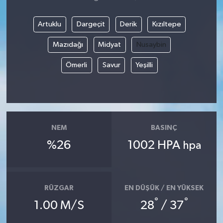
Artuklu
Dargeçit
Derik
Kızıltepe
Mazıdağı
Midyat
Nusaybin
Ömerli
Savur
Yeşilli
NEM
BASINÇ
%26
1002 HPA
hpa
RÜZGAR
EN DÜŞÜK / EN YÜKSEK
°
°
1.00 M/S
28
/ 37