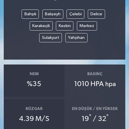
Bahşılı
Balışeyh
Çelebi
Delice
Karakeçili
Keskin
Merkez
Sulakyurt
Yahşihan
NEM
BASINÇ
%35
1010 HPA
hpa
RÜZGAR
EN DÜŞÜK / EN YÜKSEK
°
°
4.39 M/S
19
/ 32