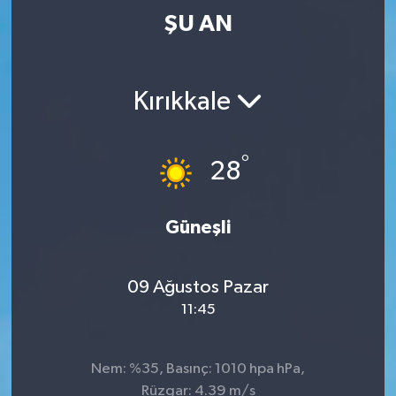
ŞU AN
Kırıkkale
°
28
Güneşli
09 Ağustos Pazar
11:45
Nem: %35, Basınç: 1010 hpa hPa,
Rüzgar: 4.39 m/s