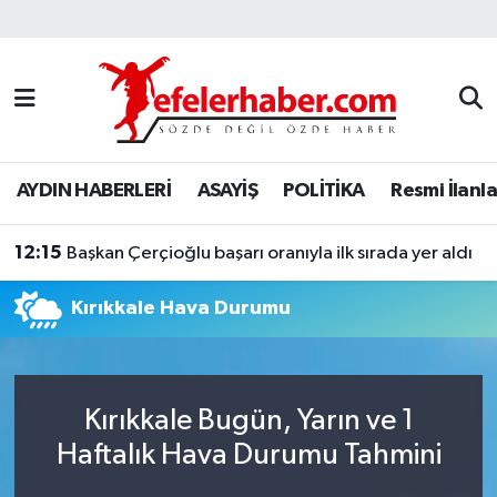
Nöbetçi Eczaneler
Hava Durumu
AYDIN HABERLERİ
ASAYİŞ
POLİTİKA
Resmi İlanla
Aydin Namaz Vakitleri
12:15
Trafik Durumu
Başkan Çerçioğlu başarı oranıyla ilk sırada yer aldı
Kırıkkale Hava Durumu
Süper Lig Puan Durumu ve Fikstür
Tüm Manşetler
Kırıkkale Bugün, Yarın ve 1
Son Dakika Haberleri
Haftalık Hava Durumu Tahmini
Haber Arşivi