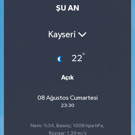
ŞU AN
Kayseri
°
22
Açık
08 Ağustos Cumartesi
23:30
Nem: %34, Basınç: 1008 hpa hPa,
Rüzgar: 1.39 m/s