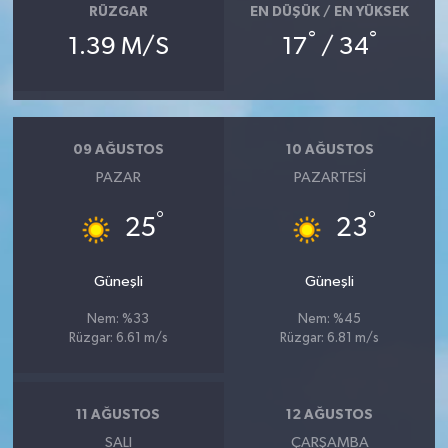
RÜZGAR
EN DÜŞÜK / EN YÜKSEK
°
°
1.39 M/S
17
/ 34
09 AĞUSTOS
10 AĞUSTOS
PAZAR
PAZARTESI
°
°
25
23
Güneşli
Güneşli
Nem: %33
Nem: %45
Rüzgar: 6.61 m/s
Rüzgar: 6.81 m/s
11 AĞUSTOS
12 AĞUSTOS
SALI
ÇARŞAMBA