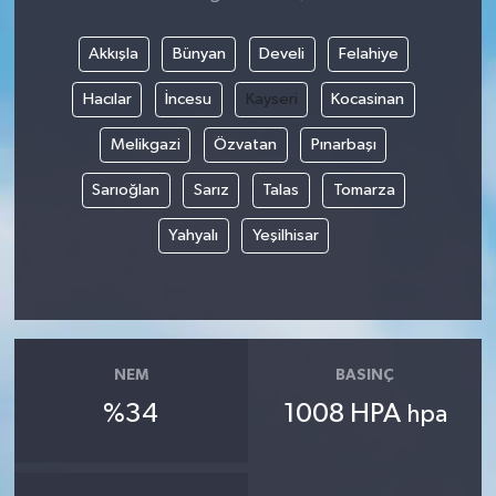
Akkışla
Bünyan
Develi
Felahiye
Hacılar
İncesu
Kayseri
Kocasinan
Melikgazi
Özvatan
Pınarbaşı
Sarıoğlan
Sarız
Talas
Tomarza
Yahyalı
Yeşilhisar
NEM
BASINÇ
%34
1008 HPA
hpa