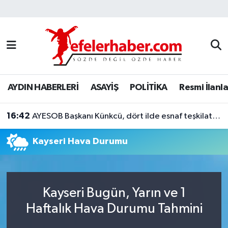
Nöbetçi Eczaneler
Hava Durumu
AYDIN HABERLERİ
ASAYİŞ
POLİTİKA
Resmi İlanla
Aydin Namaz Vakitleri
16:42
Trafik Durumu
AYESOB Başkanı Künkcü, dört ilde esnaf teşkilatlarıyla buluştu
Kayseri Hava Durumu
Süper Lig Puan Durumu ve Fikstür
Tüm Manşetler
Kayseri Bugün, Yarın ve 1
Son Dakika Haberleri
Haftalık Hava Durumu Tahmini
Haber Arşivi