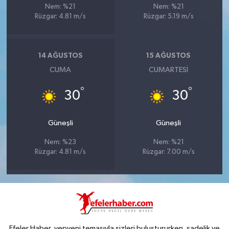
Nem: %21
Nem: %21
Rüzgar: 4.81 m/s
Rüzgar: 5.19 m/s
14 AĞUSTOS
15 AĞUSTOS
CUMA
CUMARTESI
°
°
30
30
Güneşli
Güneşli
Nem: %23
Nem: %21
Rüzgar: 4.81 m/s
Rüzgar: 7.00 m/s
Efeler Haber, yepyeni temasıyla sizleri buluştururken, sadelik ve