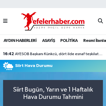
Nöbetçi Eczaneler
Hava Durumu
AYDIN HABERLERİ
ASAYİŞ
POLİTİKA
Resmi İlanla
Aydin Namaz Vakitleri
16:42
Trafik Durumu
AYESOB Başkanı Künkcü, dört ilde esnaf teşkilatlarıyla buluştu
Siirt Hava Durumu
Süper Lig Puan Durumu ve Fikstür
Tüm Manşetler
Siirt Bugün, Yarın ve 1 Haftalık
Son Dakika Haberleri
Hava Durumu Tahmini
Haber Arşivi