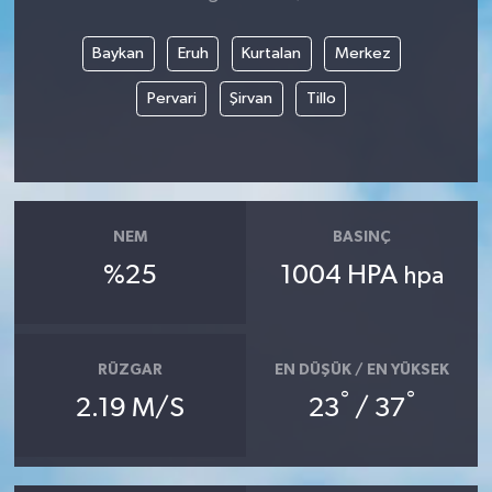
Baykan
Eruh
Kurtalan
Merkez
Pervari
Şirvan
Tillo
NEM
BASINÇ
%25
1004 HPA
hpa
RÜZGAR
EN DÜŞÜK / EN YÜKSEK
°
°
2.19 M/S
23
/ 37