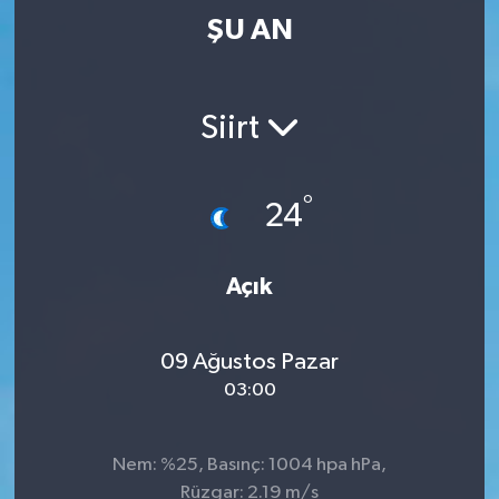
ŞU AN
Siirt
°
24
Açık
09 Ağustos Pazar
03:00
Nem: %25, Basınç: 1004 hpa hPa,
Rüzgar: 2.19 m/s