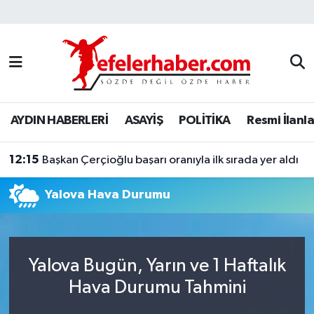
Nöbetçi Eczaneler
Hava Durumu
AYDIN HABERLERİ
ASAYİŞ
POLİTİKA
Resmi İlanla
Aydin Namaz Vakitleri
12:15
Trafik Durumu
Başkan Çerçioğlu başarı oranıyla ilk sırada yer aldı
Yalova Hava Durumu
Süper Lig Puan Durumu ve Fikstür
Tüm Manşetler
Yalova Bugün, Yarın ve 1 Haftalık
Son Dakika Haberleri
Hava Durumu Tahmini
Haber Arşivi