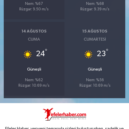
Nem: %67
Nem: %68
Rüzgar: 9.50 m/s
Rüzgar: 9.39 m/s
14 AĞUSTOS
15 AĞUSTOS
CUMA
CUMARTESI
°
°
24
23
Güneşli
Güneşli
Nem: %62
Nem: %56
Rüzgar: 10.69 m/s
Rüzgar: 10.69 m/s
Efeler Haber, yepyeni temasıyla sizleri buluştururken, sadelik ve