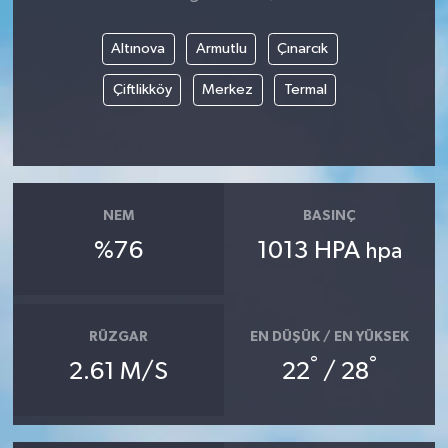
Altınova
Armutlu
Çınarcık
Çiftlikköy
Merkez
Termal
NEM
BASINÇ
%76
1013 HPA
hpa
RÜZGAR
EN DÜŞÜK / EN YÜKSEK
°
°
2.61 M/S
22
/ 28