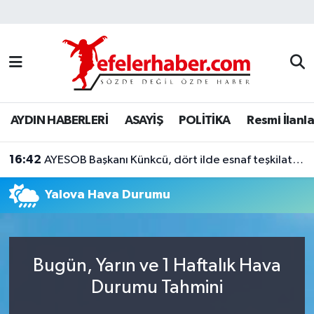
Nöbetçi Eczaneler
Hava Durumu
AYDIN HABERLERİ
ASAYİŞ
POLİTİKA
Resmi İlanla
Aydin Namaz Vakitleri
16:42
Trafik Durumu
AYESOB Başkanı Künkcü, dört ilde esnaf teşkilatlarıyla buluştu
Yalova Hava Durumu
Süper Lig Puan Durumu ve Fikstür
Tüm Manşetler
Bugün, Yarın ve 1 Haftalık Hava
Son Dakika Haberleri
Durumu Tahmini
Haber Arşivi