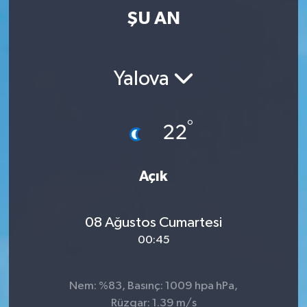
ŞU AN
Yalova
°
22
Açık
08 Ağustos Cumartesi
00:45
Nem: %83, Basınç: 1009 hpa hPa,
Rüzgar: 1.39 m/s