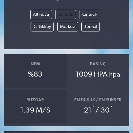
Altınova
Armutlu
Çınarcık
Çiftlikköy
Merkez
Termal
NEM
BASINÇ
%83
1009 HPA
hpa
RÜZGAR
EN DÜŞÜK / EN YÜKSEK
°
°
1.39 M/S
21
/ 30