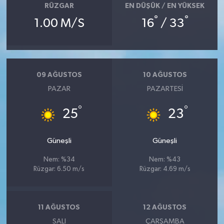
RÜZGAR
EN DÜŞÜK / EN YÜKSEK
°
°
1.00 M/S
16
/ 33
09 AĞUSTOS
10 AĞUSTOS
PAZAR
PAZARTESI
°
°
25
23
Güneşli
Güneşli
Nem: %34
Nem: %43
Rüzgar: 6.50 m/s
Rüzgar: 4.69 m/s
11 AĞUSTOS
12 AĞUSTOS
SALI
ÇARŞAMBA