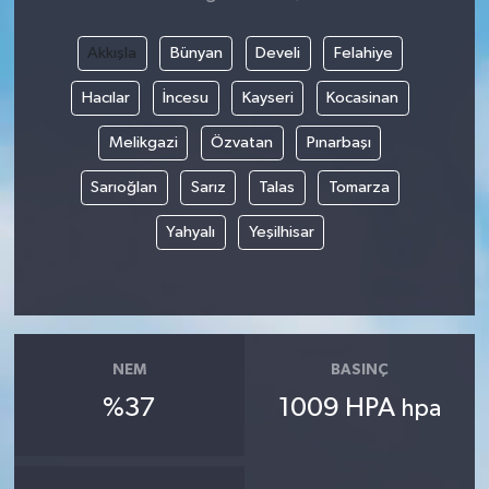
Akkışla
Bünyan
Develi
Felahiye
Hacılar
İncesu
Kayseri
Kocasinan
Melikgazi
Özvatan
Pınarbaşı
Sarıoğlan
Sarız
Talas
Tomarza
Yahyalı
Yeşilhisar
NEM
BASINÇ
%37
1009 HPA
hpa