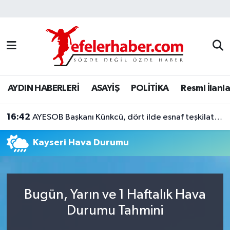
Nöbetçi Eczaneler
Hava Durumu
AYDIN HABERLERİ
ASAYİŞ
POLİTİKA
Resmi İlanla
Aydin Namaz Vakitleri
16:42
Trafik Durumu
AYESOB Başkanı Künkcü, dört ilde esnaf teşkilatlarıyla buluştu
Kayseri Hava Durumu
Süper Lig Puan Durumu ve Fikstür
Tüm Manşetler
Bugün, Yarın ve 1 Haftalık Hava
Son Dakika Haberleri
Durumu Tahmini
Haber Arşivi