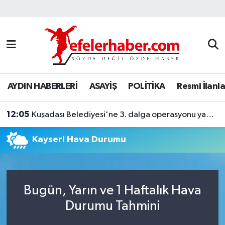
Nöbetçi Eczaneler
Hava Durumu
AYDIN HABERLERİ
ASAYİŞ
POLİTİKA
Resmi İlanla
Aydin Namaz Vakitleri
12:05
Trafik Durumu
Kuşadası Belediyesi'ne 3. dalga operasyonu yapıldı
Kayseri Hava Durumu
Süper Lig Puan Durumu ve Fikstür
Tüm Manşetler
Bugün, Yarın ve 1 Haftalık Hava
Son Dakika Haberleri
Durumu Tahmini
Haber Arşivi