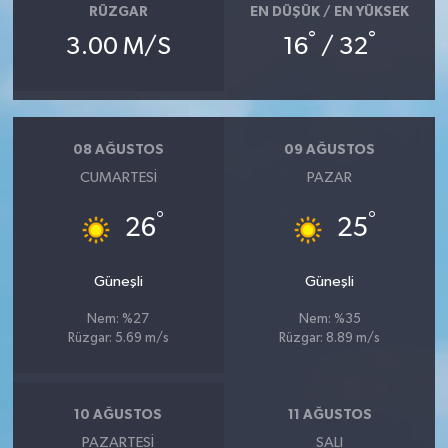
RÜZGAR
EN DÜŞÜK / EN YÜKSEK
°
°
3.00 M/S
16
/ 32
08 AĞUSTOS
09 AĞUSTOS
CUMARTESI
PAZAR
°
°
26
25
Güneşli
Güneşli
Nem: %27
Nem: %35
Rüzgar: 5.69 m/s
Rüzgar: 8.89 m/s
10 AĞUSTOS
11 AĞUSTOS
PAZARTESI
SALI