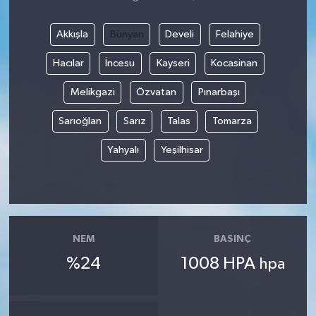
Akkışla
Bünyan
Develi
Felahiye
Hacılar
İncesu
Kayseri
Kocasinan
Melikgazi
Özvatan
Pınarbaşı
Sarıoğlan
Sarız
Talas
Tomarza
Yahyalı
Yeşilhisar
NEM
BASINÇ
%24
1008 HPA
hpa