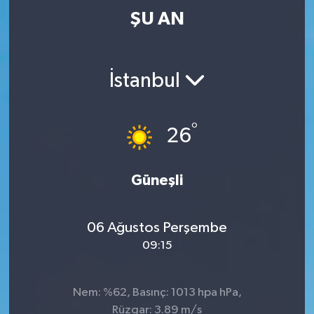
ŞU AN
İstanbul
°
26
Güneşli
06 Ağustos Perşembe
09:15
Nem: %62, Basınç: 1013 hpa hPa,
Rüzgar: 3.89 m/s