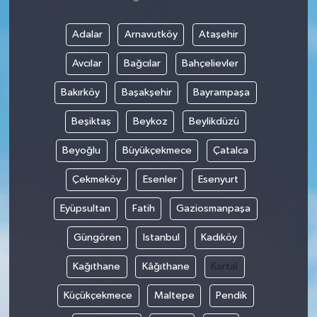
Adalar
Arnavutköy
Ataşehir
Avcılar
Bağcılar
Bahçelievler
Bakırköy
Başakşehir
Bayrampaşa
Beşiktaş
Beykoz
Beylikdüzü
Beyoğlu
Büyükçekmece
Çatalca
Çekmeköy
Esenler
Esenyurt
Eyüpsultan
Fatih
Gaziosmanpaşa
Güngören
Istanbul
Kadıköy
Kağıthane
Kâğıthane
Kartal
Küçükçekmece
Maltepe
Pendik