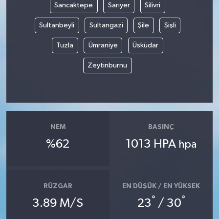
Sancaktepe
Sarıyer
Silivri
Sultanbeyli
Sultangazi
Şile
Şişli
Tuzla
Ümraniye
Üsküdar
Zeytinburnu
NEM
BASINÇ
%62
1013 HPA
hpa
RÜZGAR
EN DÜŞÜK / EN YÜKSEK
°
°
3.89 M/S
23
/ 30