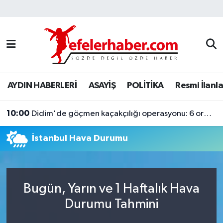
Nöbetçi Eczaneler
Hava Durumu
AYDIN HABERLERİ
ASAYİŞ
POLİTİKA
Resmi İlanla
Aydin Namaz Vakitleri
10:00
Trafik Durumu
Didim'de göçmen kaçakçılığı operasyonu: 6 organizatör tutuklandı
İstanbul Hava Durumu
Süper Lig Puan Durumu ve Fikstür
Tüm Manşetler
Bugün, Yarın ve 1 Haftalık Hava
Son Dakika Haberleri
Durumu Tahmini
Haber Arşivi