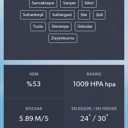
Sancaktepe
Sarıyer
Silivri
Sultanbeyli
Sultangazi
Şile
Şişli
Tuzla
Ümraniye
Üsküdar
Zeytinburnu
NEM
BASINÇ
%53
1009 HPA
hpa
RÜZGAR
EN DÜŞÜK / EN YÜKSEK
°
°
5.89 M/S
24
/ 30