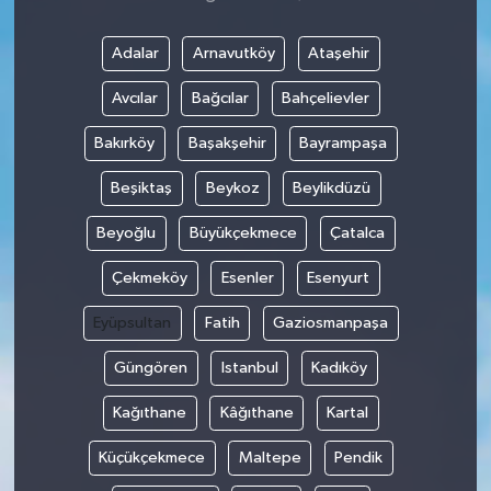
Adalar
Arnavutköy
Ataşehir
Avcılar
Bağcılar
Bahçelievler
Bakırköy
Başakşehir
Bayrampaşa
Beşiktaş
Beykoz
Beylikdüzü
Beyoğlu
Büyükçekmece
Çatalca
Çekmeköy
Esenler
Esenyurt
Eyüpsultan
Fatih
Gaziosmanpaşa
Güngören
Istanbul
Kadıköy
Kağıthane
Kâğıthane
Kartal
Küçükçekmece
Maltepe
Pendik