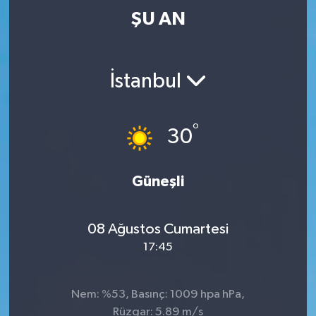
ŞU AN
İstanbul
°
30
Güneşli
08 Ağustos Cumartesi
17:45
Nem: %53, Basınç: 1009 hpa hPa,
Rüzgar: 5.89 m/s