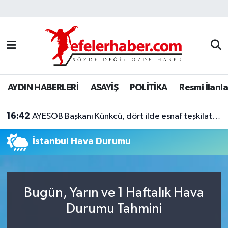
Nöbetçi Eczaneler
Hava Durumu
AYDIN HABERLERİ
ASAYİŞ
POLİTİKA
Resmi İlanla
Aydin Namaz Vakitleri
16:42
Trafik Durumu
AYESOB Başkanı Künkcü, dört ilde esnaf teşkilatlarıyla buluştu
İstanbul Hava Durumu
Süper Lig Puan Durumu ve Fikstür
Tüm Manşetler
Bugün, Yarın ve 1 Haftalık Hava
Son Dakika Haberleri
Durumu Tahmini
Haber Arşivi