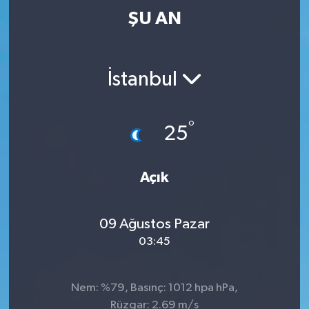
ŞU AN
İstanbul
°
25
Açık
09 Ağustos Pazar
03:45
Nem: %79, Basınç: 1012 hpa hPa,
Rüzgar: 2.69 m/s