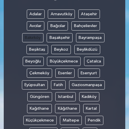
Adalar
Arnavutköy
Ataşehir
Avcılar
Bağcılar
Bahçelievler
Bakırköy
Başakşehir
Bayrampaşa
Beşiktaş
Beykoz
Beylikdüzü
Beyoğlu
Büyükçekmece
Çatalca
Çekmeköy
Esenler
Esenyurt
Eyüpsultan
Fatih
Gaziosmanpaşa
Güngören
Istanbul
Kadıköy
Kağıthane
Kâğıthane
Kartal
Küçükçekmece
Maltepe
Pendik