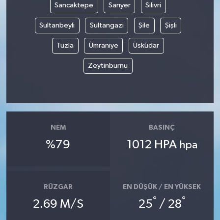
Sancaktepe
Sarıyer
Silivri
Sultanbeyli
Sultangazi
Şile
Şişli
Tuzla
Ümraniye
Üsküdar
Zeytinburnu
NEM
BASINÇ
%79
1012 HPA
hpa
RÜZGAR
EN DÜŞÜK / EN YÜKSEK
°
°
2.69 M/S
25
/ 28