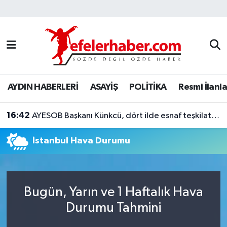
Nöbetçi Eczaneler
Hava Durumu
AYDIN HABERLERİ
ASAYİŞ
POLİTİKA
Resmi İlanla
Aydin Namaz Vakitleri
16:42
Trafik Durumu
AYESOB Başkanı Künkcü, dört ilde esnaf teşkilatlarıyla buluştu
İstanbul Hava Durumu
Süper Lig Puan Durumu ve Fikstür
Tüm Manşetler
Bugün, Yarın ve 1 Haftalık Hava
Son Dakika Haberleri
Durumu Tahmini
Haber Arşivi