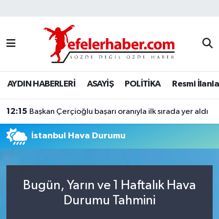
Nöbetçi Eczaneler
Hava Durumu
AYDIN HABERLERİ
ASAYİŞ
POLİTİKA
Resmi İlanla
Aydin Namaz Vakitleri
12:15
Trafik Durumu
Başkan Çerçioğlu başarı oranıyla ilk sırada yer aldı
İstanbul Hava Durumu
Süper Lig Puan Durumu ve Fikstür
Tüm Manşetler
Bugün, Yarın ve 1 Haftalık Hava
Son Dakika Haberleri
Durumu Tahmini
Haber Arşivi