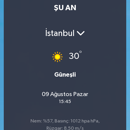
ŞU AN
İstanbul
°
30
Güneşli
09 Ağustos Pazar
15:45
Nem: %57, Basınç: 1012 hpa hPa,
Rüzgar: 8.50 m/s