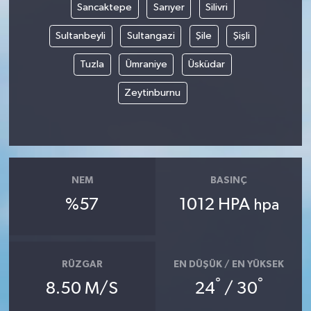
Sancaktepe
Sarıyer
Silivri
Sultanbeyli
Sultangazi
Şile
Şişli
Tuzla
Ümraniye
Üsküdar
Zeytinburnu
NEM
BASINÇ
%57
1012 HPA
hpa
RÜZGAR
EN DÜŞÜK / EN YÜKSEK
°
°
8.50 M/S
24
/ 30