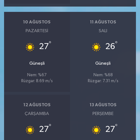
10 AĞUSTOS
11 AĞUSTOS
PAZARTESI
SALI
°
°
27
26
Güneşli
Güneşli
Nem: %67
Nem: %68
Rüzgar: 8.69 m/s
Rüzgar: 7.31 m/s
12 AĞUSTOS
13 AĞUSTOS
ÇARŞAMBA
PERŞEMBE
°
°
27
27