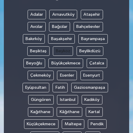
Adalar
Arnavutköy
Ataşehir
Avcılar
Bağcılar
Bahçelievler
Bakırköy
Başakşehir
Bayrampaşa
Beşiktaş
Beykoz
Beylikdüzü
Beyoğlu
Büyükçekmece
Çatalca
Çekmeköy
Esenler
Esenyurt
Eyüpsultan
Fatih
Gaziosmanpaşa
Güngören
Istanbul
Kadıköy
Kağıthane
Kâğıthane
Kartal
Küçükçekmece
Maltepe
Pendik