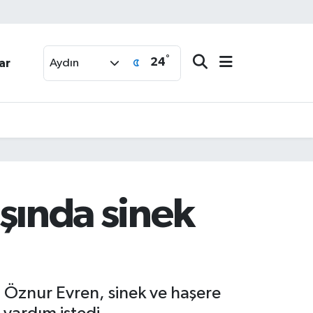
°
24
ar
Aydın
aşında sinek
i Öznur Evren, sinek ve haşere