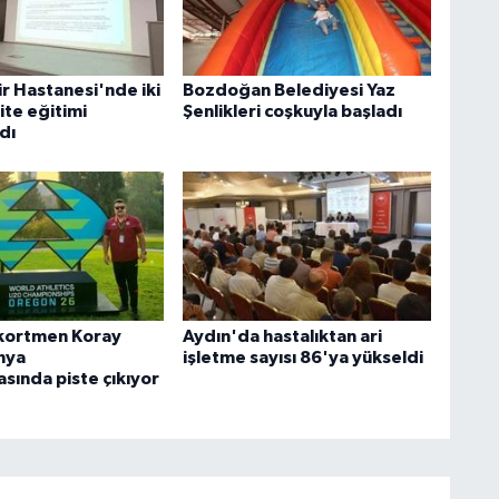
r Hastanesi'nde iki
Bozdoğan Belediyesi Yaz
ite eğitimi
Şenlikleri coşkuyla başladı
dı
ekortmen Koray
Aydın'da hastalıktan ari
nya
işletme sayısı 86'ya yükseldi
sında piste çıkıyor