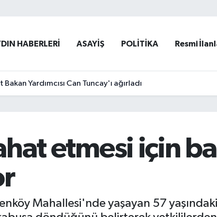
YDIN HABERLERİ
ASAYİŞ
POLİTİKA
Resmi İlanl
et Bakan Yardımcısı Can Tuncay'ı ağırladı
rahat etmesi için b
or
ı Şenköy Mahallesi'nde yaşayan 57 yaşındak