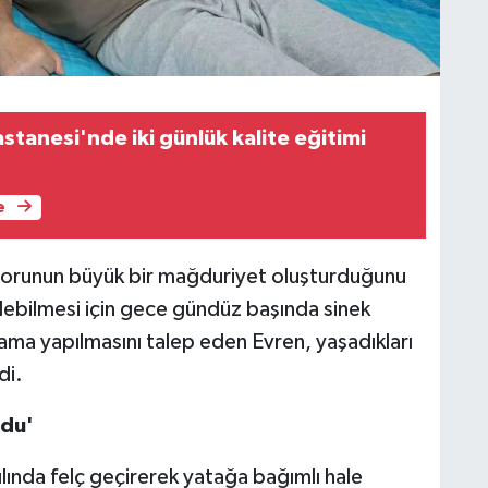
stanesi'nde iki günlük kalite eğitimi
e
n sorunun büyük bir mağduriyet oluşturduğunu
edebilmesi için gece gündüz başında sinek
ama yapılmasını talep eden Evren, yaşadıkları
di.
ldu'
ılında felç geçirerek yatağa bağımlı hale