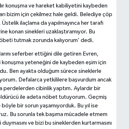
ldır konuşma ve hareket kabiliyetini kaybeden
rı bizim için çekilmez hale geldi. Belediye çöp
 Üstelik ilaçlama da yapılmayınca her tarafı
erine konan sinekleri uzaklaştıramıyor. Bu
öbeti tutmak zorunda kalıyorum' dedi.
arını seferber ettiğini dile getiren Evren,
ibi konuşma yeteneğini de kaybeden eşim için
ldu. Ben ayakta olduğum sürece sineklerle
yorum. Defalarca yetkililere başvurdum ancak
 perdelerden cibinlik yaptım. Aylardır bir
k öldürücü ile adeta nöbet tutuyorum. Geçmiş
e böyle bir sorun yaşamıyorduk. Bu yıl ise
ruz. Bu sorunla tek başıma mücadele etmem
zi duymasını ve bizi bu sineklerden kurtarmasını