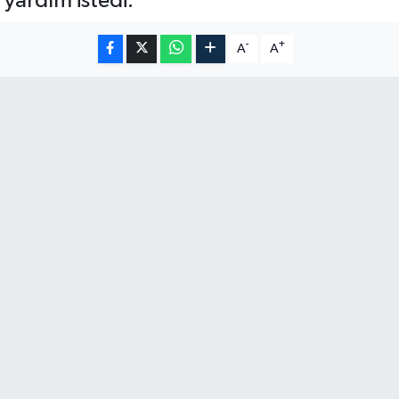
yardım istedi.
-
+
A
A