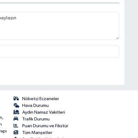
Nöbetçi Eczaneler
Hava Durumu
Aydin Namaz Vakitleri
n,
Trafik Durumu
n
Puan Durumu ve Fikstür
yapı
Tüm Manşetler