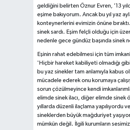
geldiğini belirten Öznur Evren, '13 yı
eşime bakıyorum. Ancak bu yıl yaz ayla
konteynerlerini evimizin önüne bıraktı.
sinek sardı. Eşim felçli olduğu için üz
nedenle gece gündüz başında sinek n
Eşinin rahat edebilmesi için tüm imkanl
'Hiçbir hareket kabiliyeti olmadığı g
bu yaz sinekler tam anlamıyla kabus o
mücadele ederek onu korumaya çalışı
sorun çözülmeyince kendi imkanlarımla
elimde sinek ilacı, diğer elimde sine
yıllarda düzenli ilaçlama yapılıyordu v
sineklerden büyük mağduriyet yaşıyo
mümkün değil. İlgili kurumların sesimi