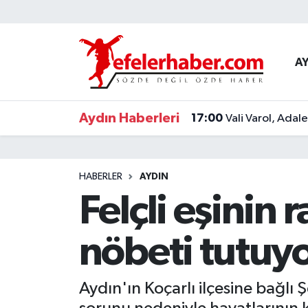
Nöbetçi Eczaneler
A
Hava Durumu
Aydın Haberleri
17:00
Vali Varol, Adal
Aydin Namaz Vakitleri
Trafik Durumu
HABERLER
AYDIN
Süper Lig Puan Durumu ve Fikstür
Felçli eşinin 
Tüm Manşetler
nöbeti tutuy
Son Dakika Haberleri
Aydın'ın Koçarlı ilçesine bağl
Haber Arşivi