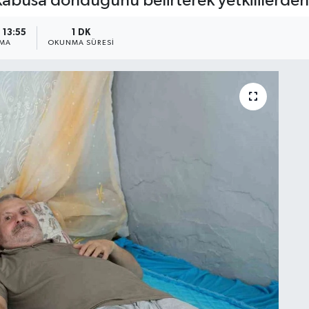
kabusa döndüğünü belirterek yetkililerden 
 13:55
1 DK
NMA
OKUNMA SÜRESI