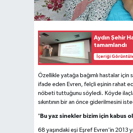
Aydın Şehir Ha
tamamlandı
İçeriği Görüntül
Özellikle yatağa bağımlı hastalar içi
ifade eden Evren, felçli eşinin rahat 
nöbeti tuttuğunu söyledi. Köyde ilaçl
sıkıntının bir an önce giderilmesini iste
'Bu yaz sinekler bizim için kabus o
68 yaşındaki eşi Eşref Evren'in 2013 y