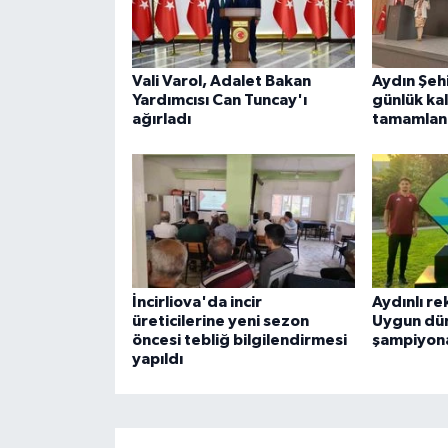
Vali Varol, Adalet Bakan
Aydın Şehi
Yardımcısı Can Tuncay'ı
günlük kal
ağırladı
tamamlan
İncirliova'da incir
Aydınlı r
üreticilerine yeni sezon
Uygun dü
öncesi tebliğ bilgilendirmesi
şampiyona
yapıldı