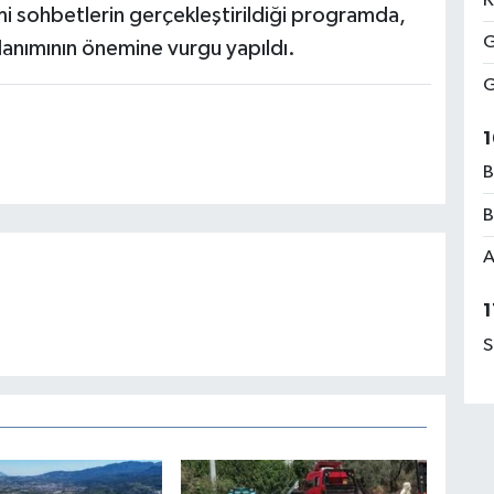
K
 sohbetlerin gerçekleştirildiği programda,
G
kullanımının önemine vurgu yapıldı.
G
1
B
B
A
1
S