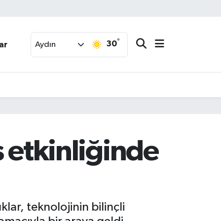
°
30
ar
Aydın
s etkinliğinde
ar, teknolojinin bilinçli