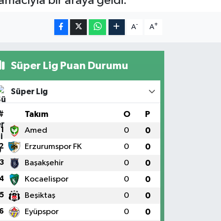
ı amacıyla bir araya geldi.
-
+
A
A
Süper Lig Puan Durumu
Süper Lig
#
Takım
O
P
1
Amed
0
0
2
Erzurumspor FK
0
0
3
Başakşehir
0
0
4
Kocaelispor
0
0
5
Beşiktaş
0
0
6
Eyüpspor
0
0