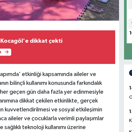
1
Kocagöl'e dikkat çekti
e
apımda' etkinliği kapsamında aileler ve
nın bilinçli kullanımı konusunda farkındalık
1
 her geçen gün daha fazla yer edinmesiyle
G
llanımına dikkat çekilen etkinlikte, gerçek
nın kuvvetlendirilmesi ve sosyal etkileşimin
1
a aileler ve çocuklarla verimli paylaşımlar
K
ve sağlıklı teknoloji kullanımı üzerine