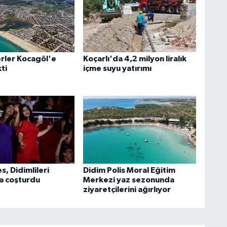
rler Kocagöl'e
Koçarlı'da 4,2 milyon liralık
ti
içme suyu yatırımı
s, Didimlileri
Didim Polis Moral Eğitim
la coşturdu
Merkezi yaz sezonunda
ziyaretçilerini ağırlıyor