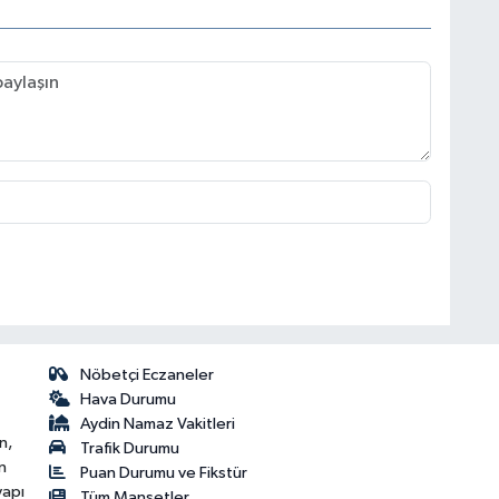
Nöbetçi Eczaneler
Hava Durumu
Aydin Namaz Vakitleri
n,
Trafik Durumu
n
Puan Durumu ve Fikstür
yapı
Tüm Manşetler