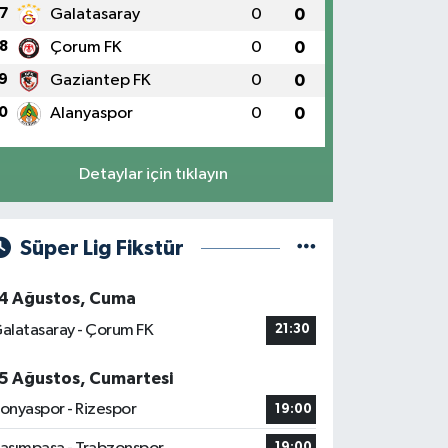
7
Galatasaray
0
0
8
Çorum FK
0
0
9
Gaziantep FK
0
0
0
Alanyaspor
0
0
Detaylar için tıklayın
Süper Lig Fikstür
4 Ağustos, Cuma
alatasaray - Çorum FK
21:30
5 Ağustos, Cumartesi
onyaspor - Rizespor
19:00
19:00