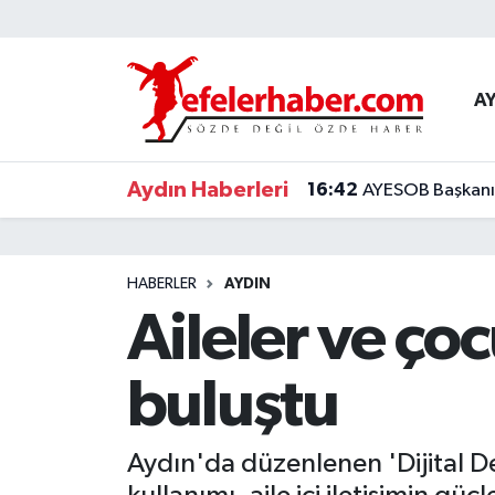
Nöbetçi Eczaneler
A
Hava Durumu
Aydın Haberleri
16:42
AYESOB Başkanı K
Aydin Namaz Vakitleri
Trafik Durumu
HABERLER
AYDIN
Süper Lig Puan Durumu ve Fikstür
Aileler ve çoc
Tüm Manşetler
buluştu
Son Dakika Haberleri
Aydın'da düzenlenen 'Dijital Det
Haber Arşivi