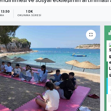
lendirilmesi ve sosyal etkileşimin artırılmas
 13:50
1 DK
NMA
OKUNMA SÜRESI