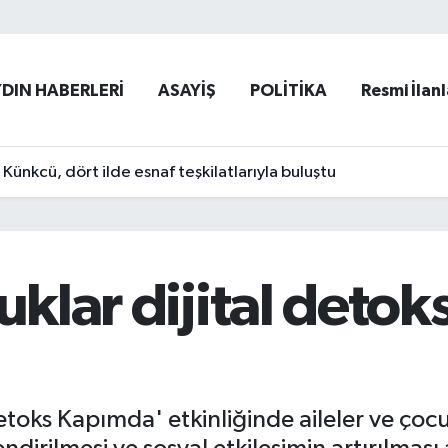
YDIN HABERLERİ
ASAYİŞ
POLİTİKA
Resmi İlanl
ünkcü, dört ilde esnaf teşkilatlarıyla buluştu
uklar dijital detok
oks Kapımda' etkinliğinde aileler ve çocukl