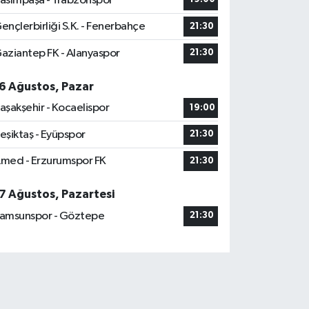
asımpaşa - Trabzonspor
ençlerbirliği S.K. - Fenerbahçe
21:30
aziantep FK - Alanyaspor
21:30
6 Ağustos, Pazar
aşakşehir - Kocaelispor
19:00
eşiktaş - Eyüpspor
21:30
med - Erzurumspor FK
21:30
7 Ağustos, Pazartesi
amsunspor - Göztepe
21:30