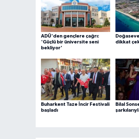
ADÜ'den gençlere çağrı:
Doğaseve
'Güçlü bir üniversite seni
dikkat çek
bekliyor'
Buharkent Taze İncir Festivali
Bilal Sonse
başladı
şarkılarıy