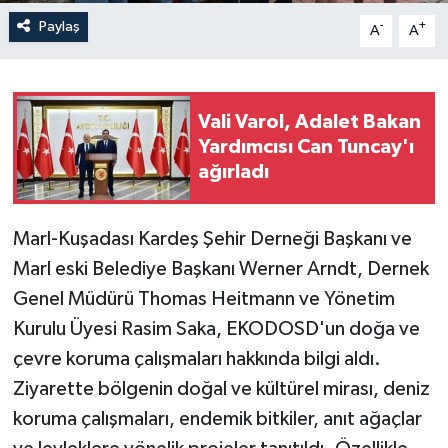
Paylaş
-
+
A
A
Vali Varol, Adalet Bakan
Yardımcısı Can Tuncay'ı
ağırladı
Marl-Kuşadası Kardeş Şehir Derneği Başkanı ve
Marl eski Belediye Başkanı Werner Arndt, Dernek
Genel Müdürü Thomas Heitmann ve Yönetim
Kurulu Üyesi Rasim Saka, EKODOSD'un doğa ve
çevre koruma çalışmaları hakkında bilgi aldı.
Ziyarette bölgenin doğal ve kültürel mirası, deniz
koruma çalışmaları, endemik bitkiler, anıt ağaçlar