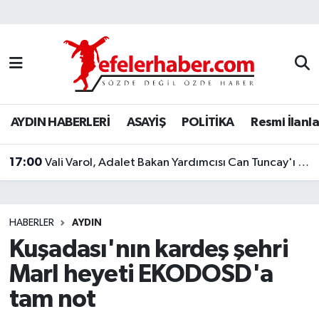
Nöbetçi Eczaneler
Hava Durumu
AYDIN HABERLERİ
ASAYİŞ
POLİTİKA
Resmi İlanla
Aydin Namaz Vakitleri
17:00
Trafik Durumu
Vali Varol, Adalet Bakan Yardımcısı Can Tuncay'ı ağırladı
Süper Lig Puan Durumu ve Fikstür
HABERLER
AYDIN
Tüm Manşetler
Kuşadası'nın kardeş şehri
Marl heyeti EKODOSD'a
Son Dakika Haberleri
tam not
Haber Arşivi