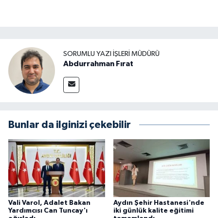
SORUMLU YAZI İŞLERI MÜDÜRÜ
Abdurrahman Fırat
Bunlar da ilginizi çekebilir
Vali Varol, Adalet Bakan
Aydın Şehir Hastanesi'nde
Yardımcısı Can Tuncay'ı
iki günlük kalite eğitimi