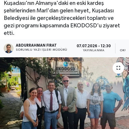
Kuşadası'nın Almanya'daki en eski kardeş
şehirlerinden Marl'dan gelen heyet, Kuşadası
Belediyesi ile gerçekleştirecekleri toplantı ve
gezi programı kapsamında EKODOSD'u ziyaret
etti.
ABDURRAHMAN FIRAT
07.07.2026 - 12:30
SORUMLU YAZI İŞLERI MÜDÜRÜ
YAYINLANMA
OKUN