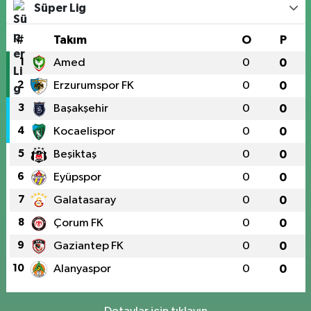
Süper Lig
#
Takım
O
P
1
Amed
0
0
2
Erzurumspor FK
0
0
3
Başakşehir
0
0
4
Kocaelispor
0
0
5
Beşiktaş
0
0
6
Eyüpspor
0
0
7
Galatasaray
0
0
8
Çorum FK
0
0
9
Gaziantep FK
0
0
10
Alanyaspor
0
0