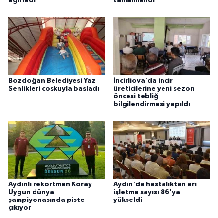
ağırladı
tamamlandı
Bozdoğan Belediyesi Yaz
İncirliova'da incir
Şenlikleri coşkuyla başladı
üreticilerine yeni sezon
öncesi tebliğ
bilgilendirmesi yapıldı
Aydınlı rekortmen Koray
Aydın'da hastalıktan ari
Uygun dünya
işletme sayısı 86'ya
şampiyonasında piste
yükseldi
çıkıyor