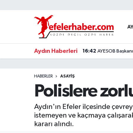
Nöbetçi Eczaneler
A
Hava Durumu
Aydın Haberleri
16:42
AYESOB Başkanı K
Aydin Namaz Vakitleri
Trafik Durumu
HABERLER
ASAYİŞ
Süper Lig Puan Durumu ve Fikstür
Polislere zorl
Tüm Manşetler
Aydın'ın Efeler ilçesinde çevrey
Son Dakika Haberleri
istemeyen ve kaçmaya çalışarak p
kararı alındı.
Haber Arşivi