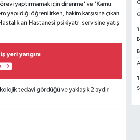
G
Görevi yaptırmamak için direnme' ve 'Kamu
em yapıldığı öğrenilirken, hakim karşısına çıkan
G
stalıkları Hastanesi psikiyatri servisine yatış
1
B
B
ş yeri yangını
A
e
1
S
olojik tedavi gördüğü ve yaklaşık 2 aydır