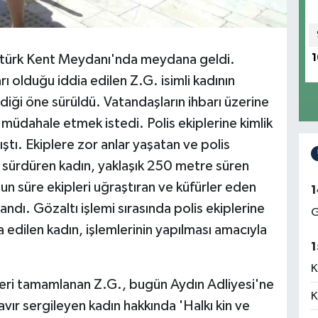
tatürk Kent Meydanı'nda meydana geldi.
1
rı olduğu iddia edilen Z.G. isimli kadının
diği öne sürüldü. Vatandaşların ihbarı üzerine
müdahale etmek istedi. Polis ekiplerine kimlik
tı. Ekiplere zor anlar yaşatan ve polis
ı sürdüren kadın, yaklaşık 250 metre süren
n süre ekipleri uğraştıran ve küfürler eden
1
ndı. Gözaltı işlemi sırasında polis ekiplerine
G
a edilen kadın, işlemlerinin yapılması amacıyla
1
K
leri tamamlanan Z.G., bugün Aydın Adliyesi'ne
K
tavır sergileyen kadın hakkında 'Halkı kin ve