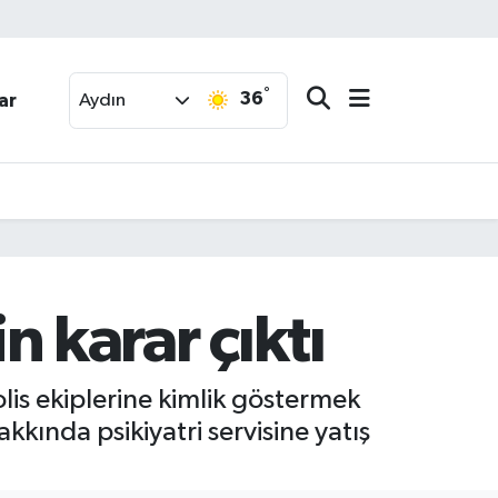
°
36
ar
Aydın
n karar çıktı
olis ekiplerine kimlik göstermek
kında psikiyatri servisine yatış