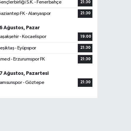
ençlerbirliği S.K. - Fenerbahçe
21:30
aziantep FK - Alanyaspor
21:30
6 Ağustos, Pazar
aşakşehir - Kocaelispor
19:00
eşiktaş - Eyüpspor
21:30
med - Erzurumspor FK
21:30
7 Ağustos, Pazartesi
amsunspor - Göztepe
21:30