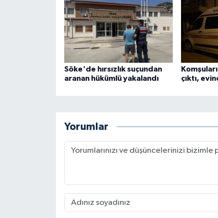
Söke'de hırsızlık suçundan
Komşuları
aranan hükümlü yakalandı
çıktı, evi
Yorumlar