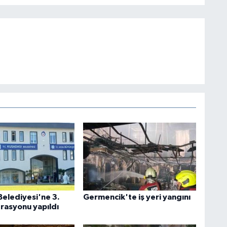
Belediyesi'ne 3.
Germencik'te iş yeri yangını
rasyonu yapıldı