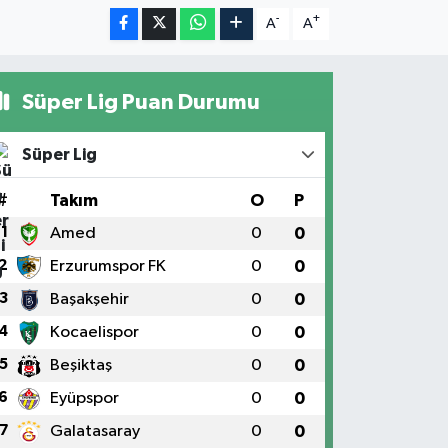
-
+
A
A
Süper Lig Puan Durumu
Süper Lig
#
Takım
O
P
1
Amed
0
0
2
Erzurumspor FK
0
0
3
Başakşehir
0
0
4
Kocaelispor
0
0
5
Beşiktaş
0
0
6
Eyüpspor
0
0
7
Galatasaray
0
0