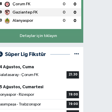
8
Çorum FK
0
0
9
Gaziantep FK
0
0
0
Alanyaspor
0
0
Detaylar için tıklayın
Süper Lig Fikstür
4 Ağustos, Cuma
alatasaray - Çorum FK
21:30
5 Ağustos, Cumartesi
onyaspor - Rizespor
19:00
asımpaşa - Trabzonspor
19:00