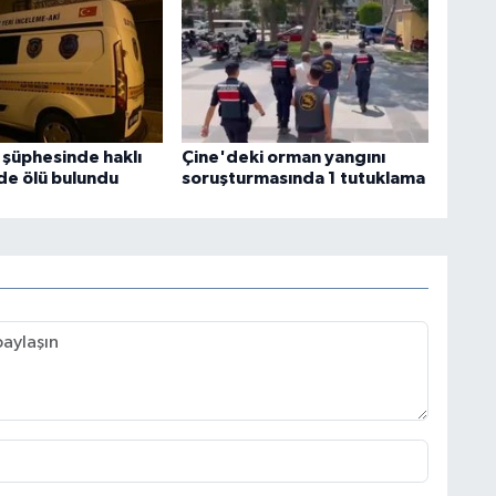
 şüphesinde haklı
Çine'deki orman yangını
nde ölü bulundu
soruşturmasında 1 tutuklama