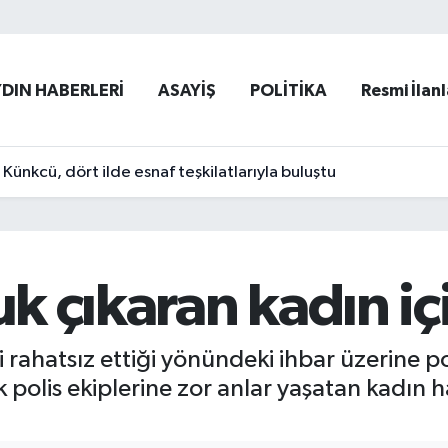
YDIN HABERLERİ
ASAYİŞ
POLİTİKA
Resmi İlanl
ünkcü, dört ilde esnaf teşkilatlarıyla buluştu
uk çıkaran kadın içi
i rahatsız ettiği yönündeki ihbar üzerine p
olis ekiplerine zor anlar yaşatan kadın hak