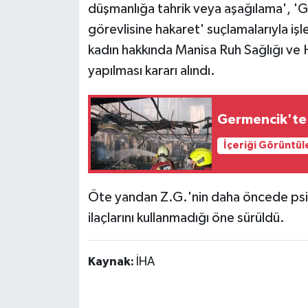
düşmanlığa tahrik veya aşağılama', '
görevlisine hakaret' suçlamalarıyla işl
kadın hakkında Manisa Ruh Sağlığı ve Ha
yapılması kararı alındı.
Germencik'te i
İçeriği Görüntül
Öte yandan Z.G.'nin daha öncede psik
ilaçlarını kullanmadığı öne sürüldü.
Kaynak:
İHA