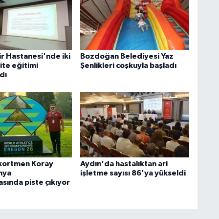
r Hastanesi'nde iki
Bozdoğan Belediyesi Yaz
ite eğitimi
Şenlikleri coşkuyla başladı
dı
ekortmen Koray
Aydın'da hastalıktan ari
nya
işletme sayısı 86'ya yükseldi
sında piste çıkıyor