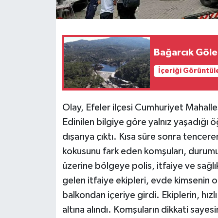
Bağarcık Göle
İçeriği Görüntül
Olay, Efeler ilçesi Cumhuriyet Mahal
Edinilen bilgiye göre yalnız yaşadığı
dışarıya çıktı. Kısa süre sonra tencere
kokusunu fark eden komşuları, durumu 
üzerine bölgeye polis, itfaiye ve sağlı
gelen itfaiye ekipleri, evde kimsenin 
balkondan içeriye girdi. Ekiplerin, hız
altına alındı. Komşuların dikkati saye