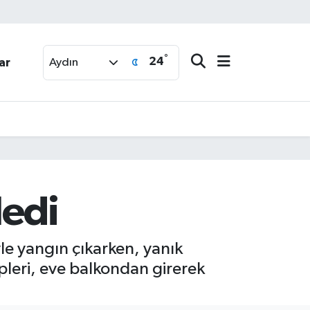
°
24
ar
Aydın
ledi
le yangın çıkarken, yanık
ipleri, eve balkondan girerek