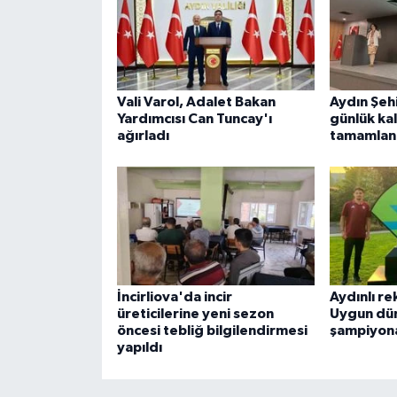
Vali Varol, Adalet Bakan
Aydın Şehi
Yardımcısı Can Tuncay'ı
günlük kal
ağırladı
tamamlan
İncirliova'da incir
Aydınlı r
üreticilerine yeni sezon
Uygun dü
öncesi tebliğ bilgilendirmesi
şampiyona
yapıldı