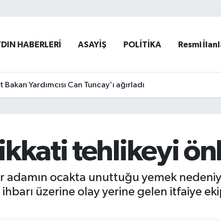
YDIN HABERLERİ
ASAYİŞ
POLİTİKA
Resmi İlanl
et Bakan Yardımcısı Can Tuncay'ı ağırladı
kkati tehlikeyi ön
ı bir adamın ocakta unuttuğu yemek nedeniy
hbarı üzerine olay yerine gelen itfaiye ek