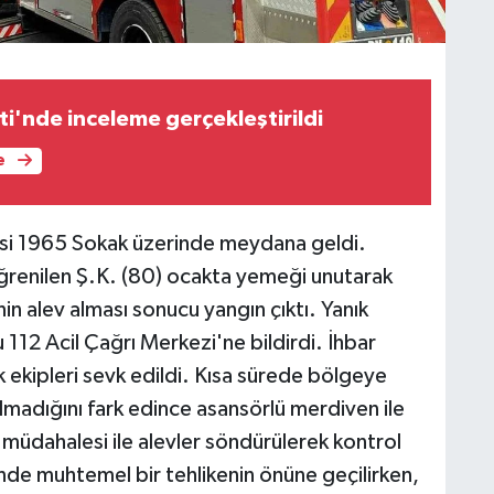
ti'nde inceleme gerçekleştirildi
e
lesi 1965 Sokak üzerinde meydana geldi.
 öğrenilen Ş.K. (80) ocakta yemeği unutarak
nin alev alması sonucu yangın çıktı. Yanık
112 Acil Çağrı Merkezi'ne bildirdi. İhbar
k ekipleri sevk edildi. Kısa sürede bölgeye
olmadığını fark edince asansörlü merdiven ile
lı müdahalesi ile alevler söndürülerek kontrol
sinde muhtemel bir tehlikenin önüne geçilirken,