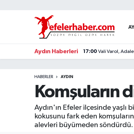
Nöbetçi Eczaneler
A
Hava Durumu
Aydın Haberleri
17:00
Vali Varol, Adal
Aydin Namaz Vakitleri
Trafik Durumu
HABERLER
AYDIN
Süper Lig Puan Durumu ve Fikstür
Komşuların di
Tüm Manşetler
Aydın'ın Efeler ilçesinde yaşl
Son Dakika Haberleri
kokusunu fark eden komşuların i
alevleri büyümeden söndürdü.
Haber Arşivi