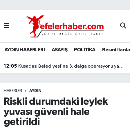
Nöbetçi Eczaneler
Hava Durumu
AYDIN HABERLERİ
ASAYİŞ
POLİTİKA
Resmi İlanla
Aydin Namaz Vakitleri
12:05
Trafik Durumu
Kuşadası Belediyesi'ne 3. dalga operasyonu yapıldı
Süper Lig Puan Durumu ve Fikstür
HABERLER
AYDIN
Tüm Manşetler
Riskli durumdaki leylek
yuvası güvenli hale
Son Dakika Haberleri
getirildi
Haber Arşivi