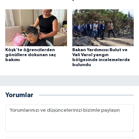
Köşk'te öğrencilerden
Bakan Yardımcısı Bulut ve
gönüllere dokunan saç
Vali Varol yangın
bakımı
bölgesinde incelemelerde
bulundu
Yorumlar