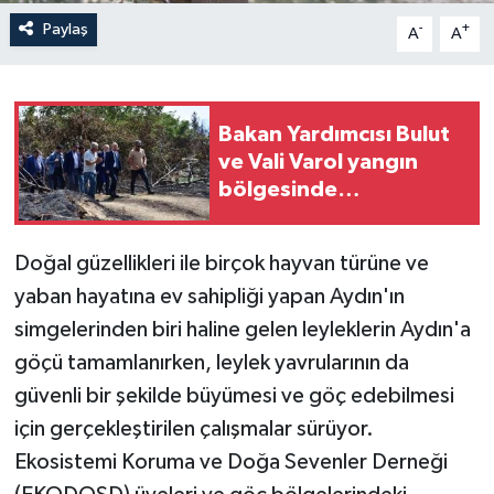
Paylaş
-
+
A
A
Bakan Yardımcısı Bulut
ve Vali Varol yangın
bölgesinde
incelemelerde bulundu
Doğal güzellikleri ile birçok hayvan türüne ve
yaban hayatına ev sahipliği yapan Aydın'ın
simgelerinden biri haline gelen leyleklerin Aydın'a
göçü tamamlanırken, leylek yavrularının da
güvenli bir şekilde büyümesi ve göç edebilmesi
için gerçekleştirilen çalışmalar sürüyor.
Ekosistemi Koruma ve Doğa Sevenler Derneği