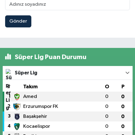
Gönder
Süper Lig Puan Durumu
Süper Lig
#
Takım
O
P
1
Amed
0
0
2
Erzurumspor FK
0
0
3
Başakşehir
0
0
4
Kocaelispor
0
0