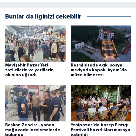
Bunlar da ilginizi çekebilir
Mavişehir Pazar Yeri
Resmi sitede açık, sosyal
tatilcilerin ve yerlilerin
medyada kapalı: Aydın'da
akınına uğradı
müze bilmecesi
Başkan Zencirci, yanan
Yenipazar'da Antep Fıstığı
mağazada incelemelerde
Festivali hazırlıkları masaya
bulundu
yatırıldı