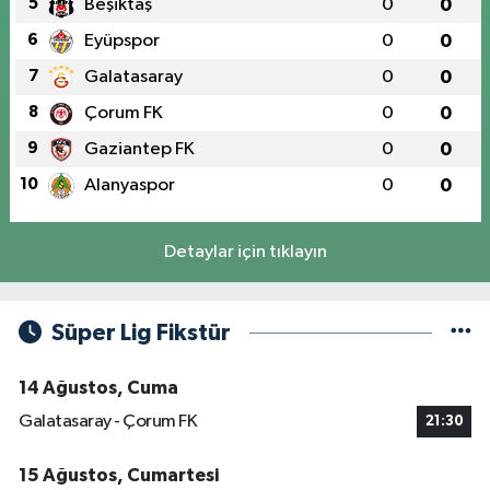
5
Beşiktaş
0
0
6
Eyüpspor
0
0
7
Galatasaray
0
0
8
Çorum FK
0
0
9
Gaziantep FK
0
0
10
Alanyaspor
0
0
Detaylar için tıklayın
Süper Lig Fikstür
14 Ağustos, Cuma
Galatasaray - Çorum FK
21:30
15 Ağustos, Cumartesi