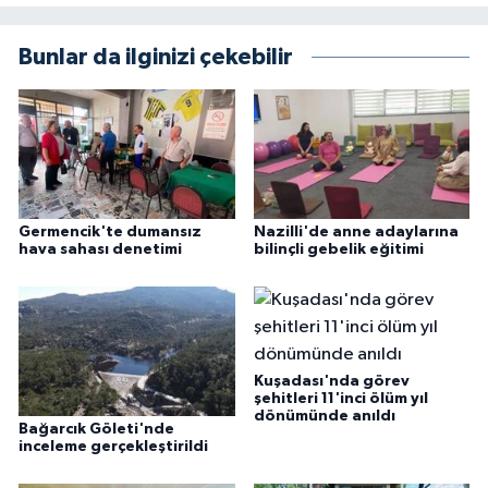
Bunlar da ilginizi çekebilir
Germencik'te dumansız
Nazilli'de anne adaylarına
hava sahası denetimi
bilinçli gebelik eğitimi
Kuşadası'nda görev
şehitleri 11'inci ölüm yıl
dönümünde anıldı
Bağarcık Göleti'nde
inceleme gerçekleştirildi