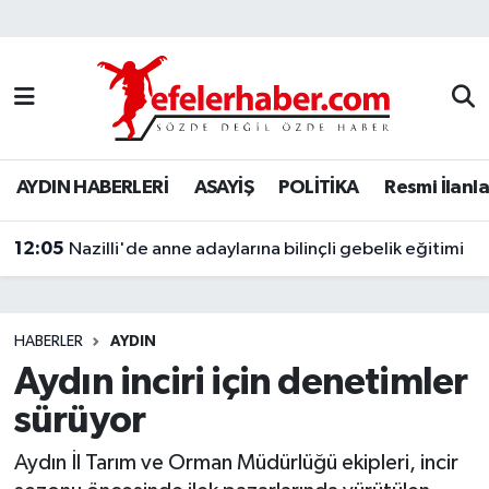
Nöbetçi Eczaneler
Hava Durumu
AYDIN HABERLERİ
ASAYİŞ
POLİTİKA
Resmi İlanla
Aydin Namaz Vakitleri
12:05
Trafik Durumu
Nazilli'de anne adaylarına bilinçli gebelik eğitimi
Süper Lig Puan Durumu ve Fikstür
HABERLER
AYDIN
Tüm Manşetler
Aydın inciri için denetimler
sürüyor
Son Dakika Haberleri
Aydın İl Tarım ve Orman Müdürlüğü ekipleri, incir
Haber Arşivi