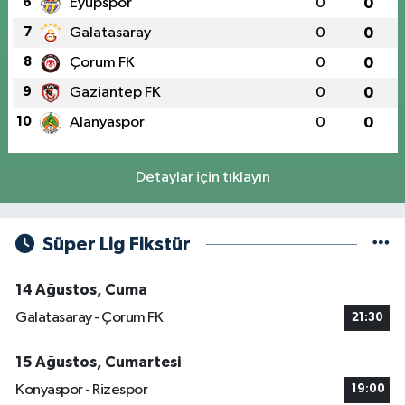
6
Eyüpspor
0
0
7
Galatasaray
0
0
8
Çorum FK
0
0
9
Gaziantep FK
0
0
10
Alanyaspor
0
0
Detaylar için tıklayın
Süper Lig Fikstür
14 Ağustos, Cuma
Galatasaray - Çorum FK
21:30
15 Ağustos, Cumartesi
Konyaspor - Rizespor
19:00