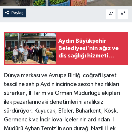
Paylaş
-
+
A
A
Aydın Büyükşehir
Belediyesi'nin ağız ve
diş sağlığı hizmeti
Aydın'ın her noktasına
ulaşıyor
Dünya markası ve Avrupa Birliği coğrafi işaret
tesciline sahip Aydın incirinde sezon hazırlıkları
sürerken, İl Tarım ve Orman Müdürlüğü ekipleri
ilek pazarlarındaki denetimlerini aralıksız
sürdürüyor. Kuyucak, Efeler, Buharkent, Köşk,
Germencik ve İncirliova ilçelerinin ardından İl
Müdürü Ayhan Temiz'in son durağı Nazilli İlek