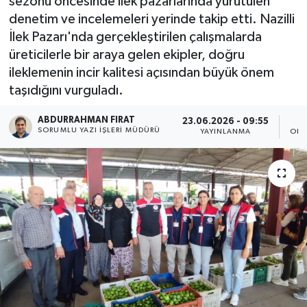
sezonu öncesinde ilek pazarlarında yürütülen
denetim ve incelemeleri yerinde takip etti. Nazilli
İlek Pazarı'nda gerçekleştirilen çalışmalarda
üreticilerle bir araya gelen ekipler, doğru
ileklemenin incir kalitesi açısından büyük önem
taşıdığını vurguladı.
ABDURRAHMAN FIRAT
23.06.2026 - 09:55
SORUMLU YAZI İŞLERI MÜDÜRÜ
YAYINLANMA
OKU