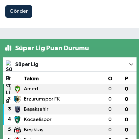
Gönder
Süper Lig Puan Durumu
Süper Lig
#
Takım
O
P
1
Amed
0
0
2
Erzurumspor FK
0
0
3
Başakşehir
0
0
4
Kocaelispor
0
0
5
Beşiktaş
0
0