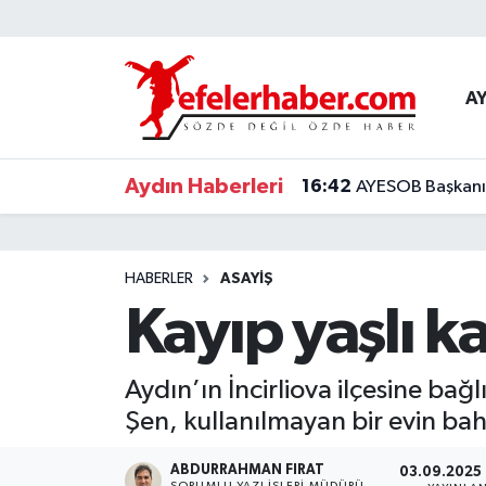
Nöbetçi Eczaneler
A
Hava Durumu
Aydın Haberleri
16:42
AYESOB Başkanı K
Aydin Namaz Vakitleri
Trafik Durumu
HABERLER
ASAYİŞ
Süper Lig Puan Durumu ve Fikstür
Kayıp yaşlı 
Tüm Manşetler
Aydın’ın İncirliova ilçesine ba
Son Dakika Haberleri
Şen, kullanılmayan bir evin ba
Haber Arşivi
ABDURRAHMAN FIRAT
03.09.2025 
SORUMLU YAZI İŞLERI MÜDÜRÜ