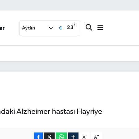
°
23
ar
Aydın
ndaki Alzheimer hastası Hayriye
-
+
A
A