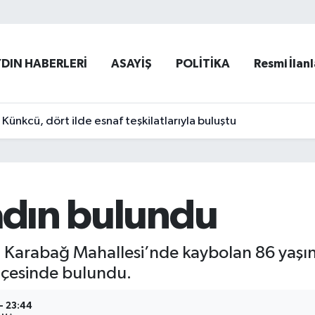
YDIN HABERLERİ
ASAYİŞ
POLİTİKA
Resmi İlanl
ünkcü, dört ilde esnaf teşkilatlarıyla buluştu
kadın bulundu
ğlı Karabağ Mahallesi’nde kaybolan 86 yaşı
hçesinde bulundu.
- 23:44