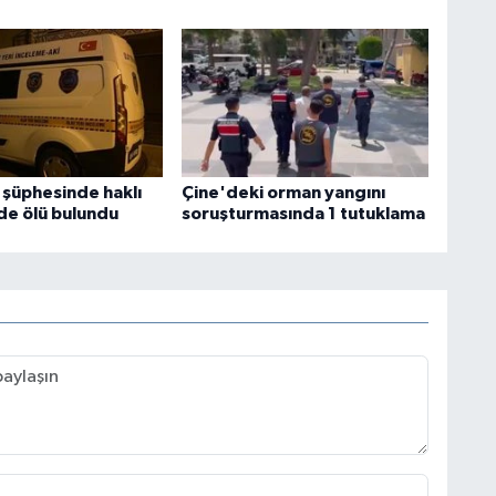
 şüphesinde haklı
Çine'deki orman yangını
nde ölü bulundu
soruşturmasında 1 tutuklama