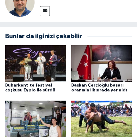
Bunlar da ilginizi çekebilir
Buharkent'te festival
Başkan Çerçioğlu başarı
coşkusu Eypio ile sürdü
oranıyla ilk sırada yer aldı