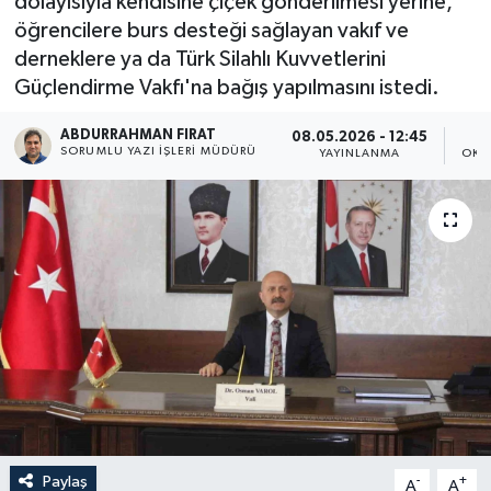
dolayısıyla kendisine çiçek gönderilmesi yerine,
öğrencilere burs desteği sağlayan vakıf ve
derneklere ya da Türk Silahlı Kuvvetlerini
Güçlendirme Vakfı'na bağış yapılmasını istedi.
ABDURRAHMAN FIRAT
08.05.2026 - 12:45
SORUMLU YAZI İŞLERI MÜDÜRÜ
YAYINLANMA
OKU
Paylaş
-
+
A
A