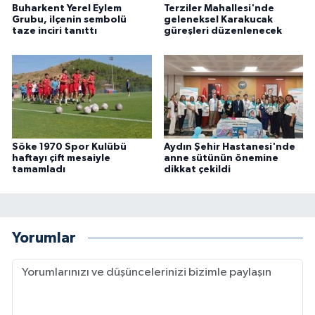
Buharkent Yerel Eylem
Terziler Mahallesi'nde
Grubu, ilçenin sembolü
geleneksel Karakucak
taze inciri tanıttı
güreşleri düzenlenecek
Söke 1970 Spor Kulübü
Aydın Şehir Hastanesi'nde
haftayı çift mesaiyle
anne sütünün önemine
tamamladı
dikkat çekildi
Yorumlar