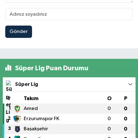
Gönder
Süper Lig Puan Durumu
Süper Lig
#
Takım
O
P
1
Amed
0
0
2
Erzurumspor FK
0
0
3
Başakşehir
0
0