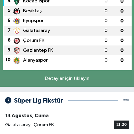
4
Kocaelispor
0
0
5
Beşiktaş
0
0
6
Eyüpspor
0
0
7
Galatasaray
0
0
8
Çorum FK
0
0
9
Gaziantep FK
0
0
10
Alanyaspor
0
0
Detaylar için tıklayın
Süper Lig Fikstür
14 Ağustos, Cuma
Galatasaray - Çorum FK
21:30