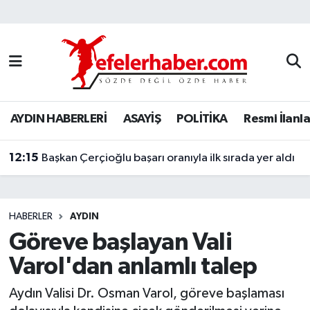
Nöbetçi Eczaneler
Hava Durumu
AYDIN HABERLERİ
ASAYİŞ
POLİTİKA
Resmi İlanla
Aydin Namaz Vakitleri
12:15
Trafik Durumu
Başkan Çerçioğlu başarı oranıyla ilk sırada yer aldı
Süper Lig Puan Durumu ve Fikstür
HABERLER
AYDIN
Tüm Manşetler
Göreve başlayan Vali
Varol'dan anlamlı talep
Son Dakika Haberleri
Aydın Valisi Dr. Osman Varol, göreve başlaması
Haber Arşivi