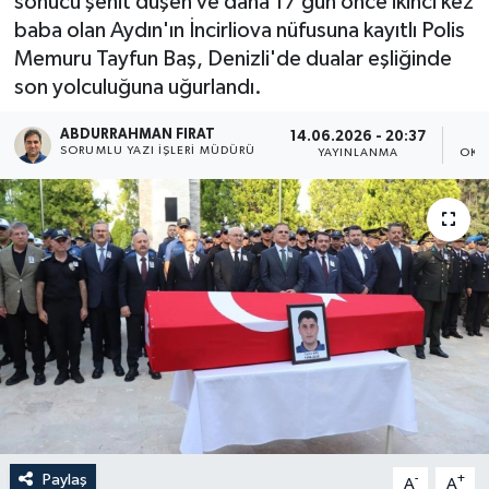
sonucu şehit düşen ve daha 17 gün önce ikinci kez
baba olan Aydın'ın İncirliova nüfusuna kayıtlı Polis
Memuru Tayfun Baş, Denizli'de dualar eşliğinde
son yolculuğuna uğurlandı.
ABDURRAHMAN FIRAT
14.06.2026 - 20:37
SORUMLU YAZI İŞLERI MÜDÜRÜ
YAYINLANMA
OKU
Paylaş
-
+
A
A