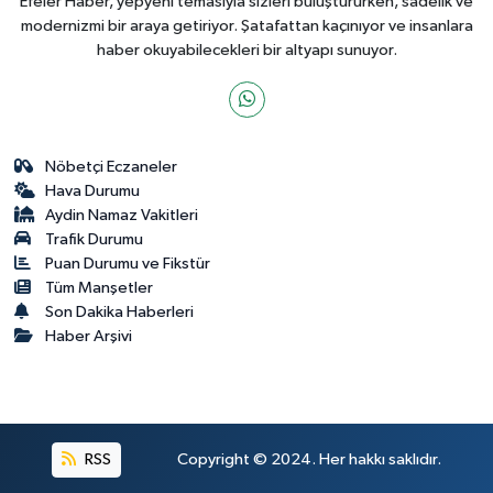
Efeler Haber, yepyeni temasıyla sizleri buluştururken, sadelik ve
modernizmi bir araya getiriyor. Şatafattan kaçınıyor ve insanlara
haber okuyabilecekleri bir altyapı sunuyor.
Nöbetçi Eczaneler
Hava Durumu
Aydin Namaz Vakitleri
Trafik Durumu
Puan Durumu ve Fikstür
Tüm Manşetler
Son Dakika Haberleri
Haber Arşivi
RSS
Copyright © 2024. Her hakkı saklıdır.