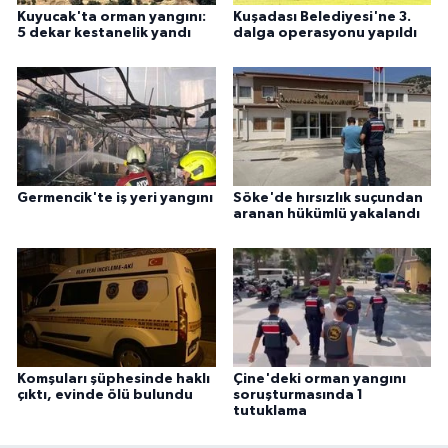
Kuyucak'ta orman yangını:
Kuşadası Belediyesi'ne 3.
5 dekar kestanelik yandı
dalga operasyonu yapıldı
Germencik'te iş yeri yangını
Söke'de hırsızlık suçundan
aranan hükümlü yakalandı
Komşuları şüphesinde haklı
Çine'deki orman yangını
çıktı, evinde ölü bulundu
soruşturmasında 1
tutuklama