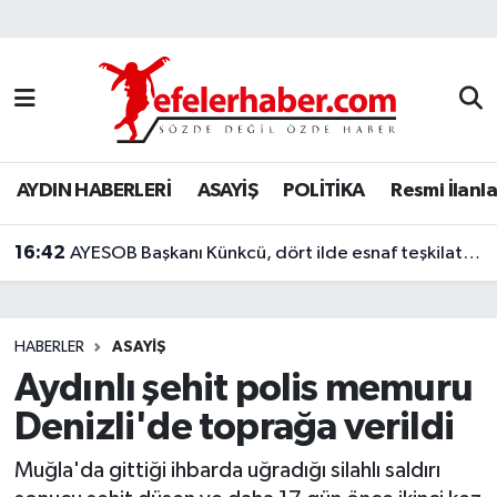
Nöbetçi Eczaneler
Hava Durumu
AYDIN HABERLERİ
ASAYİŞ
POLİTİKA
Resmi İlanla
Aydin Namaz Vakitleri
16:42
Trafik Durumu
AYESOB Başkanı Künkcü, dört ilde esnaf teşkilatlarıyla buluştu
Süper Lig Puan Durumu ve Fikstür
HABERLER
ASAYİŞ
Tüm Manşetler
Aydınlı şehit polis memuru
Denizli'de toprağa verildi
Son Dakika Haberleri
Muğla'da gittiği ihbarda uğradığı silahlı saldırı
Haber Arşivi