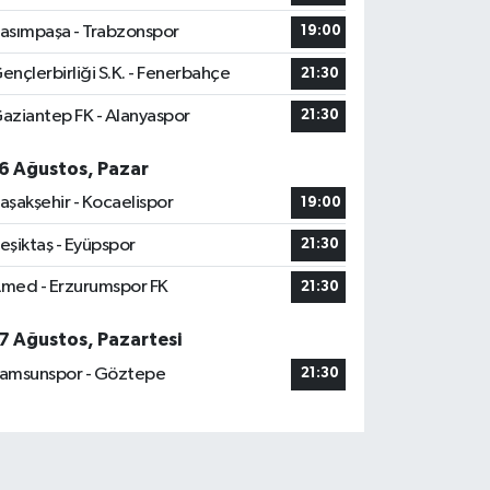
asımpaşa - Trabzonspor
19:00
ençlerbirliği S.K. - Fenerbahçe
21:30
aziantep FK - Alanyaspor
21:30
6 Ağustos, Pazar
aşakşehir - Kocaelispor
19:00
eşiktaş - Eyüpspor
21:30
med - Erzurumspor FK
21:30
7 Ağustos, Pazartesi
amsunspor - Göztepe
21:30