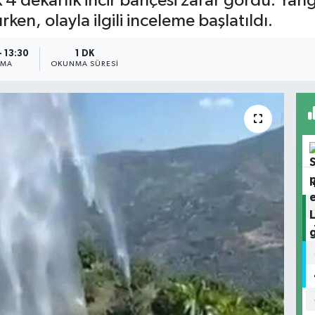
 4 dekarlık incir bahçesi zarar gördü. Ya
ken, olayla ilgili inceleme başlatıldı.
- 13:30
1 DK
NMA
OKUNMA SÜRESI