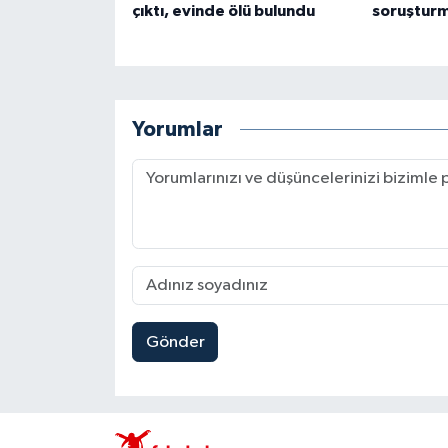
çıktı, evinde ölü bulundu
soruşturm
Yorumlar
Gönder