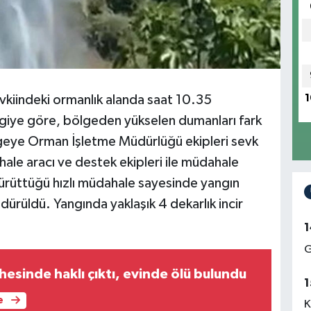
evkiindeki ormanlık alanda saat 10.35
1
ilgiye göre, bölgeden yükselen dumanları fark
lgeye Orman İşletme Müdürlüğü ekipleri sevk
ahale aracı ve destek ekipleri ile müdahale
yürüttüğü hızlı müdahale sayesinde yangın
ürüldü. Yangında yaklaşık 4 dekarlık incir
1
G
esinde haklı çıktı, evinde ölü bulundu
1
e
K