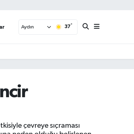
°
37
ar
Aydın
ncir
tkisiyle çevreye sıçraması