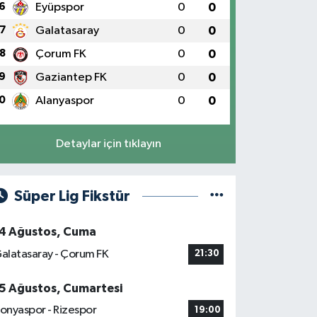
6
Eyüpspor
0
0
7
Galatasaray
0
0
8
Çorum FK
0
0
9
Gaziantep FK
0
0
0
Alanyaspor
0
0
Detaylar için tıklayın
Süper Lig Fikstür
4 Ağustos, Cuma
alatasaray - Çorum FK
21:30
5 Ağustos, Cumartesi
onyaspor - Rizespor
19:00