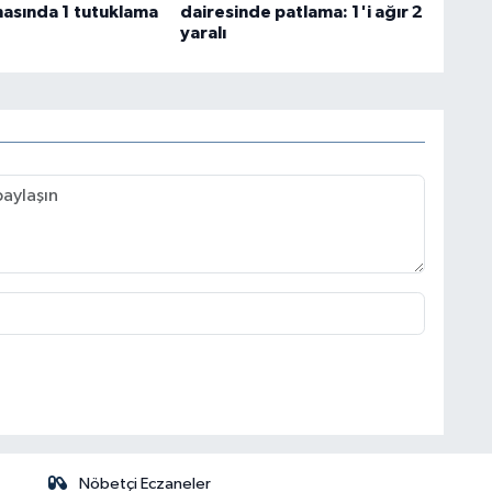
asında 1 tutuklama
dairesinde patlama: 1'i ağır 2
yaralı
Nöbetçi Eczaneler