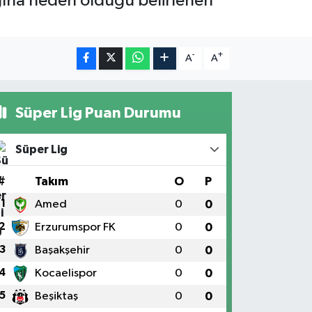
ngına neden olduğu belirlenen
-
+
A
A
Süper Lig Puan Durumu
Süper Lig
#
Takım
O
P
1
Amed
0
0
2
Erzurumspor FK
0
0
3
Başakşehir
0
0
4
Kocaelispor
0
0
5
Beşiktaş
0
0