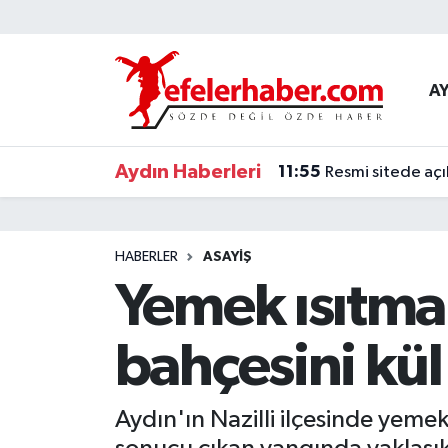
Nöbetçi Eczaneler
A
Hava Durumu
Aydın Haberleri
11:55
Resmi sitede açı
Aydin Namaz Vakitleri
Trafik Durumu
HABERLER
ASAYİŞ
Süper Lig Puan Durumu ve Fikstür
Yemek ısıtmak 
Tüm Manşetler
bahçesini kül 
Son Dakika Haberleri
Aydın'ın Nazilli ilçesinde yemek
Haber Arşivi