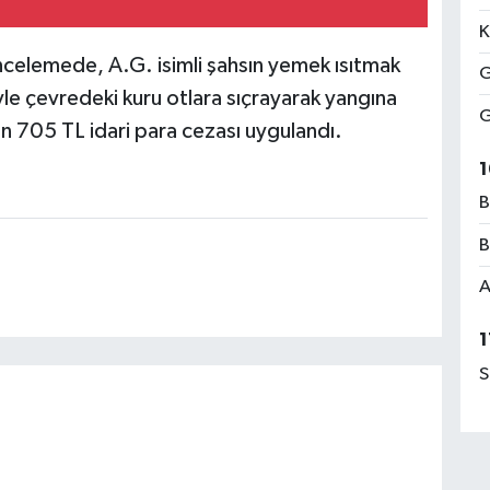
K
 incelemede, A.G. isimli şahsın yemek ısıtmak
G
iyle çevredeki kuru otlara sıçrayarak yangına
G
in 705 TL idari para cezası uygulandı.
1
B
B
A
1
S