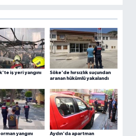
te iş yeri yangını
Söke'de hırsızlık suçundan
aranan hükümlü yakalandı
 orman yangını
Aydın'da apartman