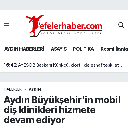
Nöbetçi Eczaneler
Hava Durumu
AYDIN HABERLERİ
ASAYİŞ
POLİTİKA
Resmi İlanla
Aydin Namaz Vakitleri
16:42
Trafik Durumu
AYESOB Başkanı Künkcü, dört ilde esnaf teşkilatlarıyla buluştu
Süper Lig Puan Durumu ve Fikstür
HABERLER
AYDIN
Tüm Manşetler
Aydın Büyükşehir'in mobil
diş klinikleri hizmete
Son Dakika Haberleri
devam ediyor
Haber Arşivi