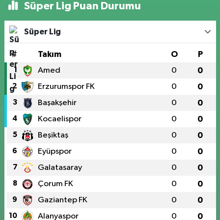
Süper Lig Puan Durumu
Süper Lig
#
Takım
O
P
1
Amed
0
0
2
Erzurumspor FK
0
0
3
Başakşehir
0
0
4
Kocaelispor
0
0
5
Beşiktaş
0
0
6
Eyüpspor
0
0
7
Galatasaray
0
0
8
Çorum FK
0
0
9
Gaziantep FK
0
0
10
Alanyaspor
0
0