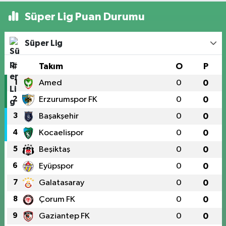
Süper Lig Puan Durumu
Süper Lig
#
Takım
O
P
1
Amed
0
0
2
Erzurumspor FK
0
0
3
Başakşehir
0
0
4
Kocaelispor
0
0
5
Beşiktaş
0
0
6
Eyüpspor
0
0
7
Galatasaray
0
0
8
Çorum FK
0
0
9
Gaziantep FK
0
0