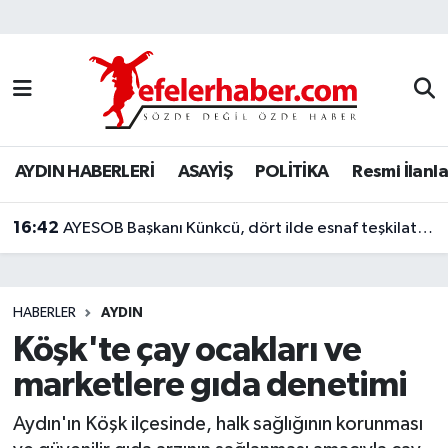
Nöbetçi Eczaneler
Hava Durumu
AYDIN HABERLERİ
ASAYİŞ
POLİTİKA
Resmi İlanla
Aydin Namaz Vakitleri
16:42
Trafik Durumu
AYESOB Başkanı Künkcü, dört ilde esnaf teşkilatlarıyla buluştu
Süper Lig Puan Durumu ve Fikstür
HABERLER
AYDIN
Tüm Manşetler
Köşk'te çay ocakları ve
marketlere gıda denetimi
Son Dakika Haberleri
Aydın'ın Köşk ilçesinde, halk sağlığının korunması
Haber Arşivi