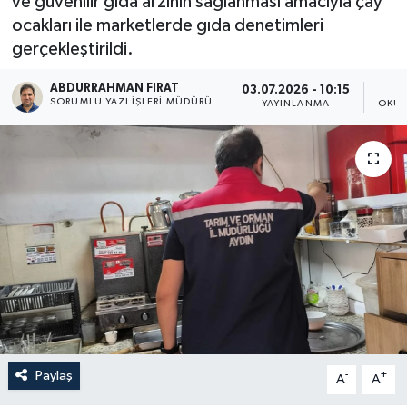
ve güvenilir gıda arzının sağlanması amacıyla çay
ocakları ile marketlerde gıda denetimleri
gerçekleştirildi.
ABDURRAHMAN FIRAT
03.07.2026 - 10:15
SORUMLU YAZI İŞLERI MÜDÜRÜ
YAYINLANMA
OKUN
Paylaş
-
+
A
A