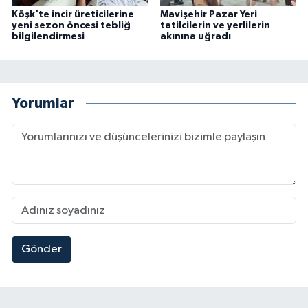
Köşk'te incir üreticilerine
Mavişehir Pazar Yeri
yeni sezon öncesi tebliğ
tatilcilerin ve yerlilerin
bilgilendirmesi
akınına uğradı
Yorumlar
Gönder