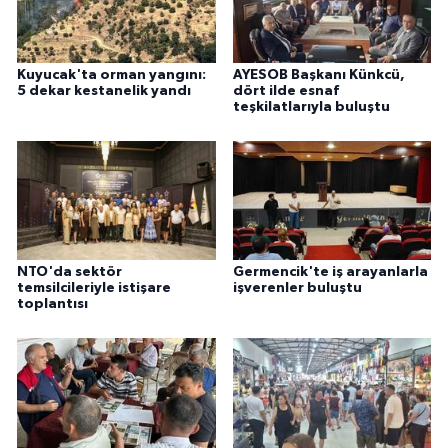
Kuyucak'ta orman yangını:
AYESOB Başkanı Künkcü,
5 dekar kestanelik yandı
dört ilde esnaf
teşkilatlarıyla buluştu
NTO'da sektör
Germencik'te iş arayanlarla
temsilcileriyle istişare
işverenler buluştu
toplantısı