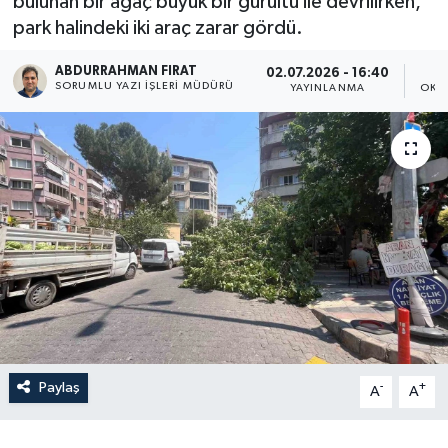
bulunan bir ağaç büyük bir gürültü ile devrilirken,
park halindeki iki araç zarar gördü.
ABDURRAHMAN FIRAT
02.07.2026 - 16:40
SORUMLU YAZI İŞLERI MÜDÜRÜ
YAYINLANMA
OKU
Paylaş
-
+
A
A