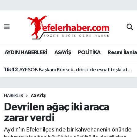
Nöbetçi Eczaneler
Hava Durumu
AYDIN HABERLERİ
ASAYİŞ
POLİTİKA
Resmi İlanla
Aydin Namaz Vakitleri
16:42
Trafik Durumu
AYESOB Başkanı Künkcü, dört ilde esnaf teşkilatlarıyla buluştu
Süper Lig Puan Durumu ve Fikstür
HABERLER
ASAYİŞ
Tüm Manşetler
Devrilen ağaç iki araca
zarar verdi
Son Dakika Haberleri
Aydın'ın Efeler ilçesinde bir kahvehanenin önünde
Haber Arşivi