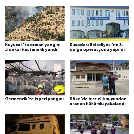
Kuyucak'ta orman yangını:
Kuşadası Belediyesi'ne 3.
5 dekar kestanelik yandı
dalga operasyonu yapıldı
Germencik'te iş yeri yangını
Söke'de hırsızlık suçundan
aranan hükümlü yakalandı