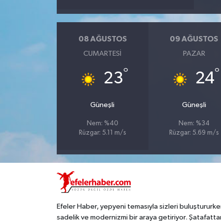
08 AĞUSTOS
09 AĞUSTOS
CUMARTESI
PAZAR
°
°
23
24
Güneşli
Güneşli
Nem: %40
Nem: %34
Rüzgar: 5.11 m/s
Rüzgar: 5.69 m/s
Efeler Haber, yepyeni temasıyla sizleri buluştururke
sadelik ve modernizmi bir araya getiriyor. Şatafatta