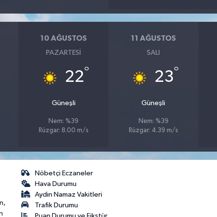
10 AĞUSTOS
11 AĞUSTOS
PAZARTESI
SALI
°
°
22
23
Güneşli
Güneşli
Nem: %39
Nem: %39
Rüzgar: 8.00 m/s
Rüzgar: 4.39 m/s
Nöbetçi Eczaneler
Hava Durumu
Aydin Namaz Vakitleri
n,
Trafik Durumu
n
Puan Durumu ve Fikstür