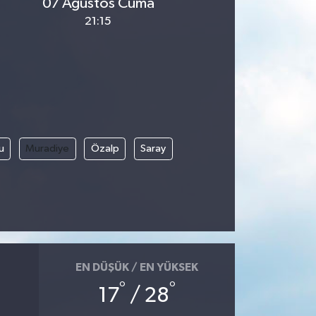
07 Ağustos Cuma
21:15
u
Muradiye
Özalp
Saray
EN DÜŞÜK / EN YÜKSEK
°
°
17
/ 28