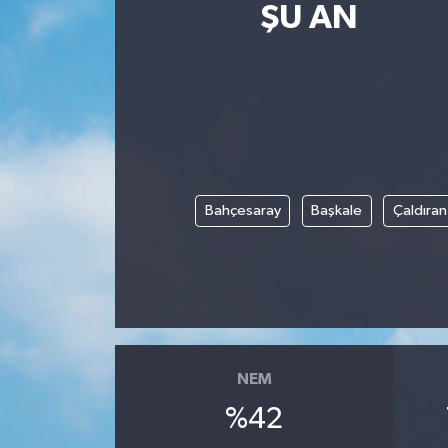
ŞU AN
Bahçesaray
Başkale
Çaldıran
NEM
%42