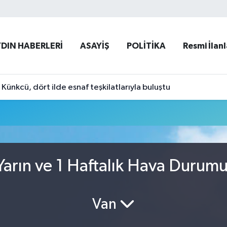
YDIN HABERLERİ
ASAYİŞ
POLİTİKA
Resmi İlanl
ünkcü, dört ilde esnaf teşkilatlarıyla buluştu
arın ve 1 Haftalık Hava Durum
Van