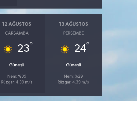
12 AĞUSTOS
13 AĞUSTOS
ÇARŞAMBA
PERŞEMBE
°
°
23
24
Güneşli
Güneşli
Nem: %35
Nem: %29
Rüzgar: 4.39 m/s
Rüzgar: 4.39 m/s