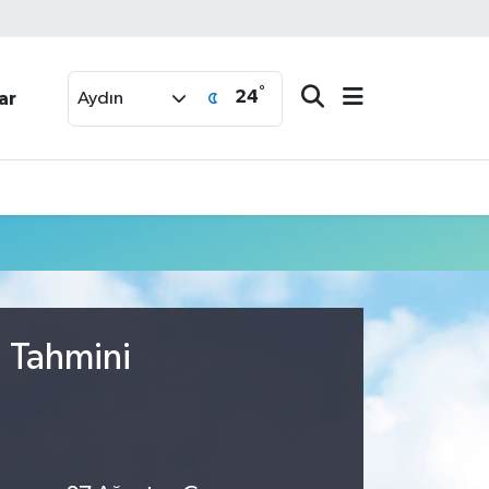
°
24
ar
Aydın
u Tahmini