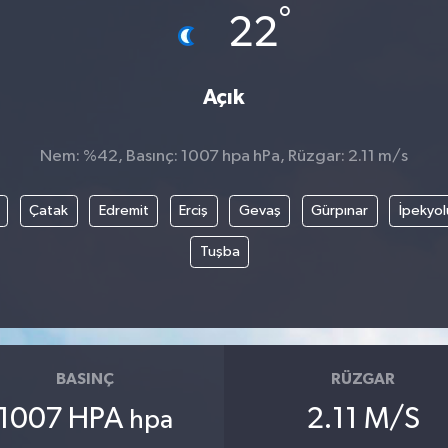
°
22
Açık
Nem: %42, Basınç: 1007 hpa hPa, Rüzgar: 2.11 m/s
Çatak
Edremit
Erciş
Gevaş
Gürpınar
İpekyol
Tuşba
BASINÇ
RÜZGAR
1007 HPA
2.11 M/S
hpa