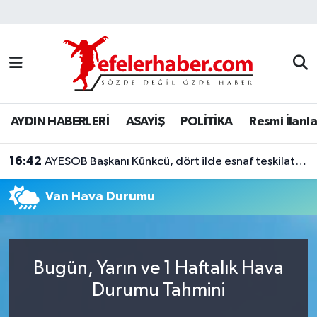
Nöbetçi Eczaneler
Hava Durumu
AYDIN HABERLERİ
ASAYİŞ
POLİTİKA
Resmi İlanla
Aydin Namaz Vakitleri
16:42
Trafik Durumu
AYESOB Başkanı Künkcü, dört ilde esnaf teşkilatlarıyla buluştu
Van Hava Durumu
Süper Lig Puan Durumu ve Fikstür
Tüm Manşetler
Bugün, Yarın ve 1 Haftalık Hava
Son Dakika Haberleri
Durumu Tahmini
Haber Arşivi