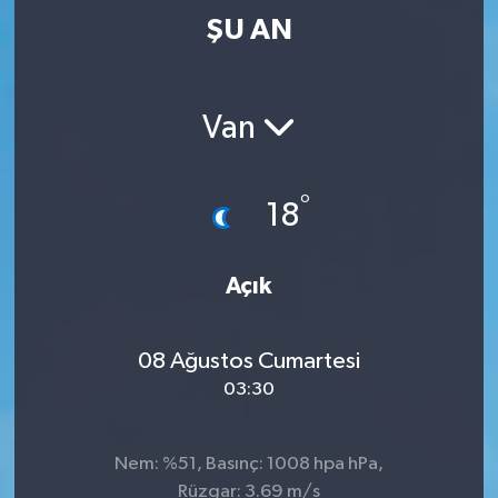
ŞU AN
Van
°
18
Açık
08 Ağustos Cumartesi
03:30
Nem: %51, Basınç: 1008 hpa hPa,
Rüzgar: 3.69 m/s