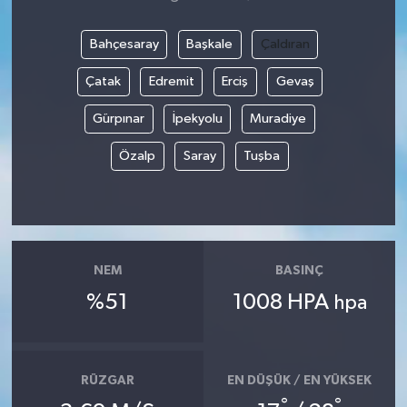
Bahçesaray
Başkale
Çaldıran
Çatak
Edremit
Erciş
Gevaş
Gürpınar
İpekyolu
Muradiye
Özalp
Saray
Tuşba
NEM
BASINÇ
%51
1008 HPA
hpa
RÜZGAR
EN DÜŞÜK / EN YÜKSEK
°
°