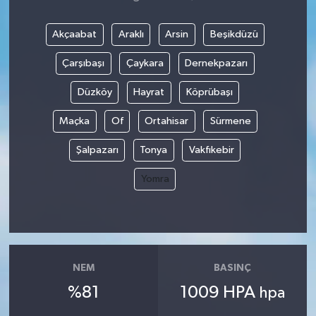
Akçaabat
Araklı
Arsin
Beşikdüzü
Çarşıbaşı
Çaykara
Dernekpazarı
Düzköy
Hayrat
Köprübaşı
Maçka
Of
Ortahisar
Sürmene
Şalpazarı
Tonya
Vakfıkebir
Yomra
NEM
BASINÇ
%81
1009 HPA
hpa