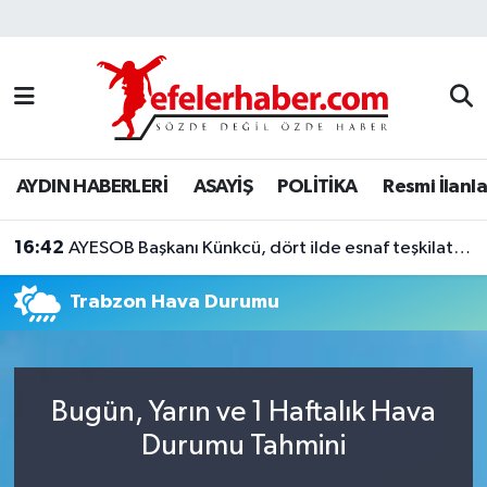
Nöbetçi Eczaneler
Hava Durumu
AYDIN HABERLERİ
ASAYİŞ
POLİTİKA
Resmi İlanla
Aydin Namaz Vakitleri
16:42
Trafik Durumu
AYESOB Başkanı Künkcü, dört ilde esnaf teşkilatlarıyla buluştu
Trabzon Hava Durumu
Süper Lig Puan Durumu ve Fikstür
Tüm Manşetler
Bugün, Yarın ve 1 Haftalık Hava
Son Dakika Haberleri
Durumu Tahmini
Haber Arşivi