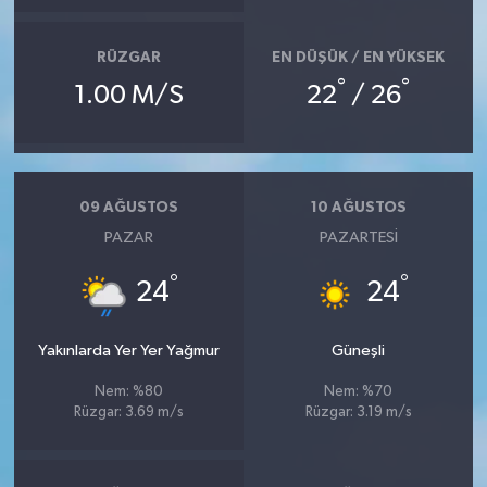
RÜZGAR
EN DÜŞÜK / EN YÜKSEK
°
°
1.00 M/S
22
/ 26
09 AĞUSTOS
10 AĞUSTOS
PAZAR
PAZARTESI
°
°
24
24
Yakınlarda Yer Yer Yağmur
Güneşli
Nem: %80
Nem: %70
Rüzgar: 3.69 m/s
Rüzgar: 3.19 m/s