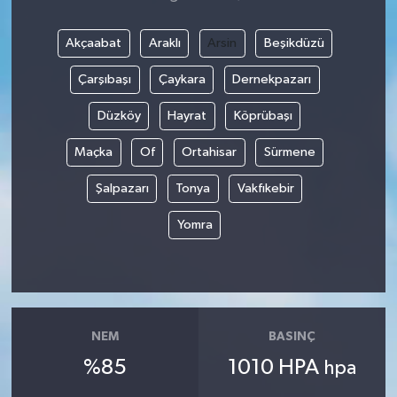
Akçaabat
Araklı
Arsin
Beşikdüzü
Çarşıbaşı
Çaykara
Dernekpazarı
Düzköy
Hayrat
Köprübaşı
Maçka
Of
Ortahisar
Sürmene
Şalpazarı
Tonya
Vakfıkebir
Yomra
NEM
BASINÇ
%85
1010 HPA
hpa