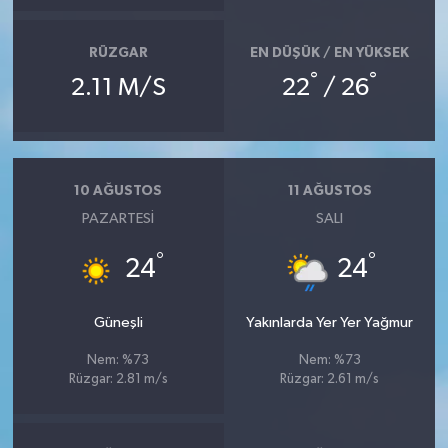
RÜZGAR
EN DÜŞÜK / EN YÜKSEK
°
°
2.11 M/S
22
/ 26
10 AĞUSTOS
11 AĞUSTOS
PAZARTESI
SALI
°
°
24
24
Güneşli
Yakınlarda Yer Yer Yağmur
Nem: %73
Nem: %73
Rüzgar: 2.81 m/s
Rüzgar: 2.61 m/s