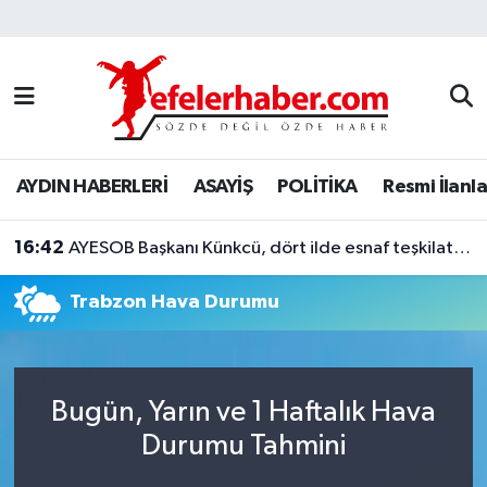
Nöbetçi Eczaneler
Hava Durumu
AYDIN HABERLERİ
ASAYİŞ
POLİTİKA
Resmi İlanla
Aydin Namaz Vakitleri
16:42
Trafik Durumu
AYESOB Başkanı Künkcü, dört ilde esnaf teşkilatlarıyla buluştu
Trabzon Hava Durumu
Süper Lig Puan Durumu ve Fikstür
Tüm Manşetler
Bugün, Yarın ve 1 Haftalık Hava
Son Dakika Haberleri
Durumu Tahmini
Haber Arşivi