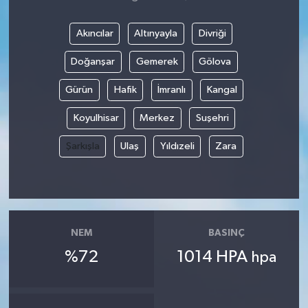
Akıncılar
Altınyayla
Divriği
Doğanşar
Gemerek
Gölova
Gürün
Hafik
İmranlı
Kangal
Koyulhisar
Merkez
Suşehri
Şarkışla
Ulaş
Yıldızeli
Zara
NEM
BASINÇ
%72
1014 HPA
hpa