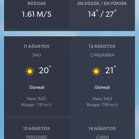
RÜZGAR
EN DÜŞÜK / EN YÜKSEK
°
°
1.61 M/S
14
/ 27
11 AĞUSTOS
12 AĞUSTOS
SALI
ÇARŞAMBA
°
°
20
21
Güneşli
Güneşli
Nem: %65
Nem: %63
Rüzgar: 7.81 m/s
Rüzgar: 7.89 m/s
13 AĞUSTOS
14 AĞUSTOS
PERŞEMBE
CUMA