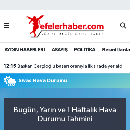
Nöbetçi Eczaneler
Hava Durumu
AYDIN HABERLERİ
ASAYİŞ
POLİTİKA
Resmi İlanla
Aydin Namaz Vakitleri
12:15
Trafik Durumu
Başkan Çerçioğlu başarı oranıyla ilk sırada yer aldı
Sivas Hava Durumu
Süper Lig Puan Durumu ve Fikstür
Tüm Manşetler
Bugün, Yarın ve 1 Haftalık Hava
Son Dakika Haberleri
Durumu Tahmini
Haber Arşivi