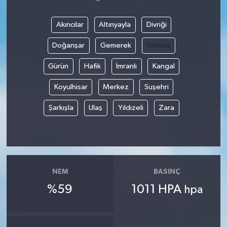
Akıncılar
Altınyayla
Divriği
Doğanşar
Gemerek
Gölova
Gürün
Hafik
İmranlı
Kangal
Koyulhisar
Merkez
Suşehri
Şarkışla
Ulaş
Yıldızeli
Zara
NEM
BASINÇ
%59
1011 HPA
hpa