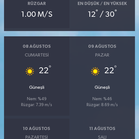
RÜZGAR
EN DÜŞÜK / EN YÜKSEK
°
°
1.00 M/S
12
/ 30
08 AĞUSTOS
09 AĞUSTOS
CUMARTESI
PAZAR
°
°
22
22
Güneşli
Güneşli
Nem: %49
Nem: %46
Rüzgar: 7.39 m/s
Rüzgar: 8.69 m/s
10 AĞUSTOS
11 AĞUSTOS
PAZARTESI
SALI