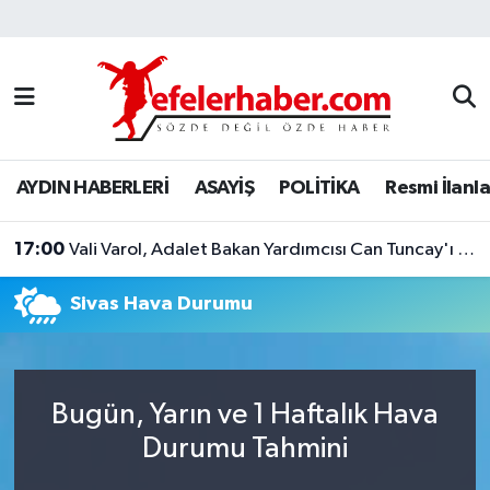
Nöbetçi Eczaneler
Hava Durumu
AYDIN HABERLERİ
ASAYİŞ
POLİTİKA
Resmi İlanla
Aydin Namaz Vakitleri
17:00
Trafik Durumu
Vali Varol, Adalet Bakan Yardımcısı Can Tuncay'ı ağırladı
Sivas Hava Durumu
Süper Lig Puan Durumu ve Fikstür
Tüm Manşetler
Bugün, Yarın ve 1 Haftalık Hava
Son Dakika Haberleri
Durumu Tahmini
Haber Arşivi