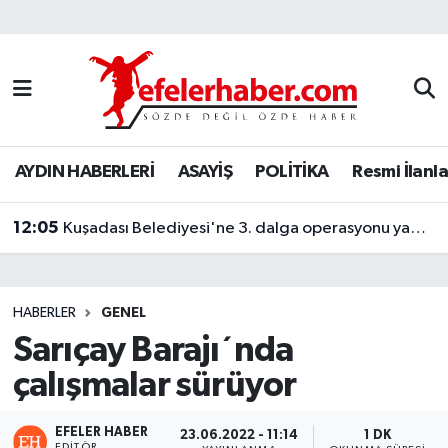
Nöbetçi Eczaneler
Hava Durumu
AYDIN HABERLERİ
ASAYİŞ
POLİTİKA
Resmi İlanla
Aydin Namaz Vakitleri
12:05
Trafik Durumu
Kuşadası Belediyesi'ne 3. dalga operasyonu yapıldı
Süper Lig Puan Durumu ve Fikstür
HABERLER
GENEL
Tüm Manşetler
Sarıçay Barajı´nda
çalışmalar sürüyor
Son Dakika Haberleri
Haber Arşivi
EFELER HABER
23.06.2022 - 11:14
1 DK
EDITÖR