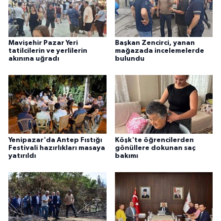
Mavişehir Pazar Yeri
Başkan Zencirci, yanan
tatilcilerin ve yerlilerin
mağazada incelemelerde
akınına uğradı
bulundu
Yenipazar'da Antep Fıstığı
Köşk'te öğrencilerden
Festivali hazırlıkları masaya
gönüllere dokunan saç
yatırıldı
bakımı