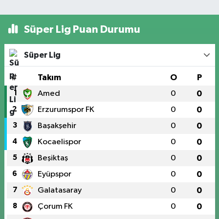
Süper Lig Puan Durumu
Süper Lig
#
Takım
O
P
1
Amed
0
0
2
Erzurumspor FK
0
0
3
Başakşehir
0
0
4
Kocaelispor
0
0
5
Beşiktaş
0
0
6
Eyüpspor
0
0
7
Galatasaray
0
0
8
Çorum FK
0
0