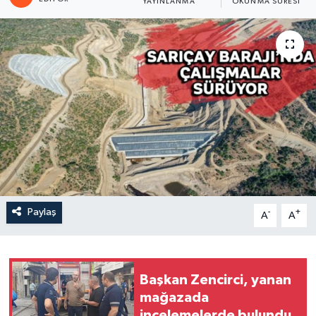
YAYINLANMA
OKUNMA SÜRESI
Paylaş
-
+
A
A
Başkan Zencirci, yanan
mağazada
incelemelerde bulundu