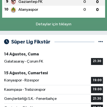
9
Gaziantep FK
0
0
10
Alanyaspor
0
0
Detaylar için tıklayın
Süper Lig Fikstür
14 Ağustos, Cuma
Galatasaray - Çorum FK
21:30
15 Ağustos, Cumartesi
Konyaspor - Rizespor
19:00
Kasımpaşa - Trabzonspor
19:00
Gençlerbirliği S.K. - Fenerbahçe
21:30