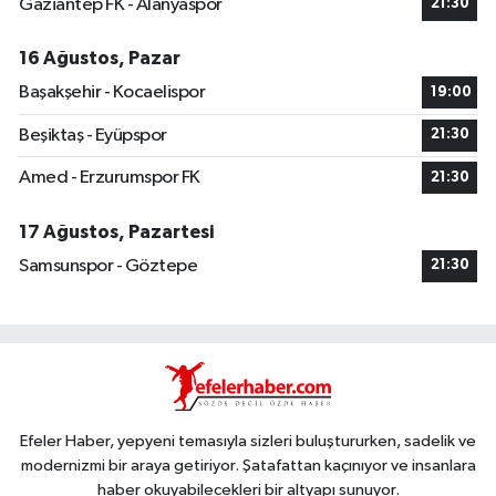
Gaziantep FK - Alanyaspor
21:30
16 Ağustos, Pazar
Başakşehir - Kocaelispor
19:00
Beşiktaş - Eyüpspor
21:30
Amed - Erzurumspor FK
21:30
17 Ağustos, Pazartesi
Samsunspor - Göztepe
21:30
Efeler Haber, yepyeni temasıyla sizleri buluştururken, sadelik ve
modernizmi bir araya getiriyor. Şatafattan kaçınıyor ve insanlara
haber okuyabilecekleri bir altyapı sunuyor.