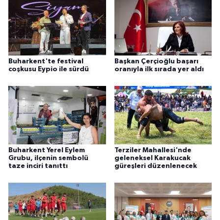
Buharkent'te festival
Başkan Çerçioğlu başarı
coşkusu Eypio ile sürdü
oranıyla ilk sırada yer aldı
Buharkent Yerel Eylem
Terziler Mahallesi'nde
Grubu, ilçenin sembolü
geleneksel Karakucak
taze inciri tanıttı
güreşleri düzenlenecek