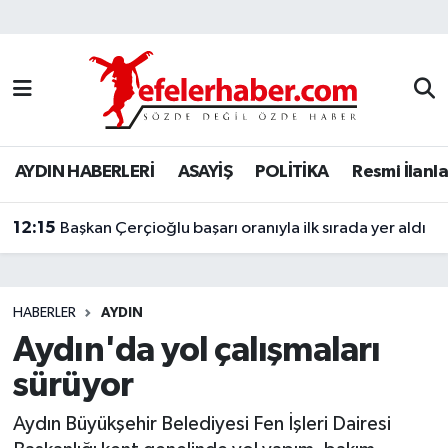
Nöbetçi Eczaneler
Hava Durumu
AYDIN HABERLERİ
ASAYİŞ
POLİTİKA
Resmi İlanla
Aydin Namaz Vakitleri
12:15
Trafik Durumu
Başkan Çerçioğlu başarı oranıyla ilk sırada yer aldı
Süper Lig Puan Durumu ve Fikstür
HABERLER
AYDIN
Tüm Manşetler
Aydın'da yol çalışmaları
sürüyor
Son Dakika Haberleri
Aydın Büyükşehir Belediyesi Fen İşleri Dairesi
Haber Arşivi