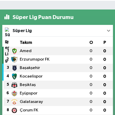
Süper Lig Puan Durumu
Süper Lig
#
Takım
O
P
1
Amed
0
0
2
Erzurumspor FK
0
0
3
Başakşehir
0
0
4
Kocaelispor
0
0
5
Beşiktaş
0
0
6
Eyüpspor
0
0
7
Galatasaray
0
0
8
Çorum FK
0
0