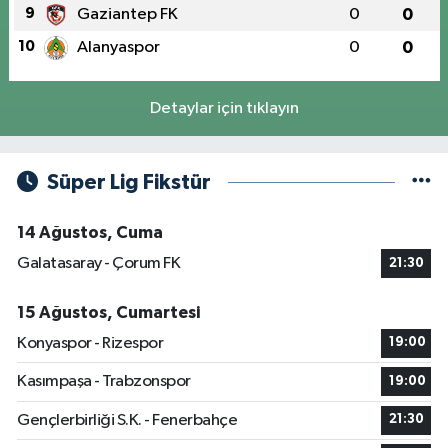
9
Gaziantep FK
0
0
10
Alanyaspor
0
0
Detaylar için tıklayın
Süper Lig Fikstür
14 Ağustos, Cuma
Galatasaray - Çorum FK
21:30
15 Ağustos, Cumartesi
Konyaspor - Rizespor
19:00
Kasımpaşa - Trabzonspor
19:00
Gençlerbirliği S.K. - Fenerbahçe
21:30