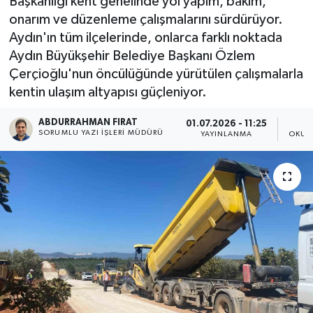
Başkanlığı kent genelinde yol yapım, bakım,
onarım ve düzenleme çalışmalarını sürdürüyor.
Aydın'ın tüm ilçelerinde, onlarca farklı noktada
Aydın Büyükşehir Belediye Başkanı Özlem
Çerçioğlu'nun öncülüğünde yürütülen çalışmalarla
kentin ulaşım altyapısı güçleniyor.
ABDURRAHMAN FIRAT
01.07.2026 - 11:25
SORUMLU YAZI İŞLERI MÜDÜRÜ
YAYINLANMA
OKUN