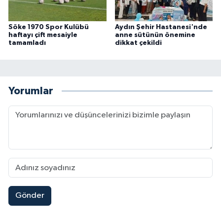
Söke 1970 Spor Kulübü
Aydın Şehir Hastanesi'nde
haftayı çift mesaiyle
anne sütünün önemine
tamamladı
dikkat çekildi
Yorumlar
Gönder