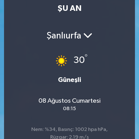
ŞU AN
Şanlıurfa
°
30
Güneşli
08 Ağustos Cumartesi
08:15
Nem: %34, Basınç: 1002 hpa hPa,
Rüzgar: 2.19 m/s