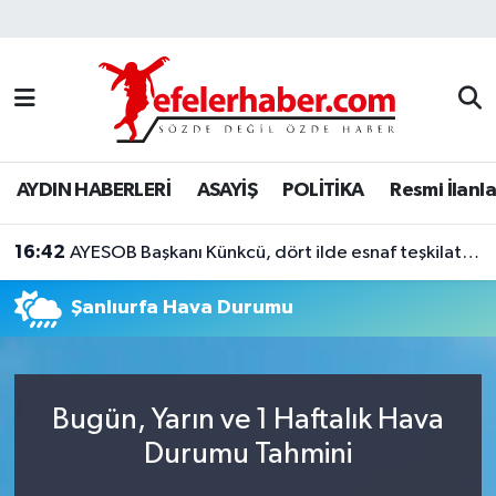
Nöbetçi Eczaneler
Hava Durumu
AYDIN HABERLERİ
ASAYİŞ
POLİTİKA
Resmi İlanla
Aydin Namaz Vakitleri
16:42
Trafik Durumu
AYESOB Başkanı Künkcü, dört ilde esnaf teşkilatlarıyla buluştu
Şanlıurfa Hava Durumu
Süper Lig Puan Durumu ve Fikstür
Tüm Manşetler
Bugün, Yarın ve 1 Haftalık Hava
Son Dakika Haberleri
Durumu Tahmini
Haber Arşivi