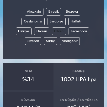
Akçakale
Birecik
Bozova
Ceylanpınar
Eyyübiye
Halfeti
Haliliye
Harran
Hilvan
Karaköprü
Siverek
Suruç
Viranşehir
NEM
BASINÇ
%34
1002 HPA
hpa
RÜZGAR
EN DÜŞÜK / EN YÜKSEK
°
°