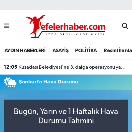
Nöbetçi Eczaneler
Hava Durumu
AYDIN HABERLERİ
ASAYİŞ
POLİTİKA
Resmi İlanla
Aydin Namaz Vakitleri
12:05
Trafik Durumu
Kuşadası Belediyesi'ne 3. dalga operasyonu yapıldı
Şanlıurfa Hava Durumu
Süper Lig Puan Durumu ve Fikstür
Tüm Manşetler
Bugün, Yarın ve 1 Haftalık Hava
Son Dakika Haberleri
Durumu Tahmini
Haber Arşivi