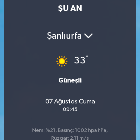
ŞU AN
Şanlıurfa
°
33
Güneşli
07 Ağustos Cuma
09:45
Nem: %21, Basınç: 1002 hpa hPa,
Rüzgar: 2.11 m/s