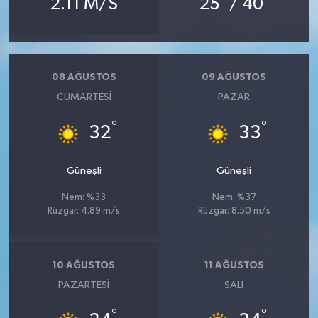
2.11 M/S
25
/ 40
08 AĞUSTOS
09 AĞUSTOS
CUMARTESI
PAZAR
°
°
32
33
Güneşli
Güneşli
Nem: %33
Nem: %37
Rüzgar: 4.89 m/s
Rüzgar: 8.50 m/s
10 AĞUSTOS
11 AĞUSTOS
PAZARTESI
SALI
°
°