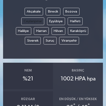
Akçakale
Birecik
Bozova
Ceylanpınar
Eyyübiye
Halfeti
Haliliye
Harran
Hilvan
Karaköprü
Siverek
Suruç
Viranşehir
NEM
BASINÇ
%21
1002 HPA
hpa
RÜZGAR
EN DÜŞÜK / EN YÜKSEK
°
°