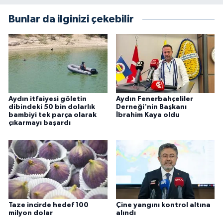
Bunlar da ilginizi çekebilir
Aydın itfaiyesi göletin
Aydın Fenerbahçeliler
dibindeki 50 bin dolarlık
Derneği'nin Başkanı
bambiyi tek parça olarak
İbrahim Kaya oldu
çıkarmayı başardı
Taze incirde hedef 100
Çine yangını kontrol altına
milyon dolar
alındı