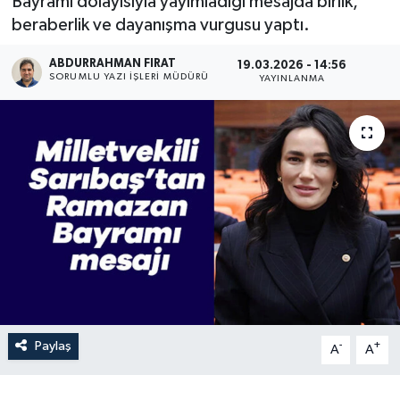
Bayramı dolayısıyla yayımladığı mesajda birlik,
beraberlik ve dayanışma vurgusu yaptı.
ABDURRAHMAN FIRAT
19.03.2026 - 14:56
SORUMLU YAZI İŞLERI MÜDÜRÜ
YAYINLANMA
Paylaş
-
+
A
A