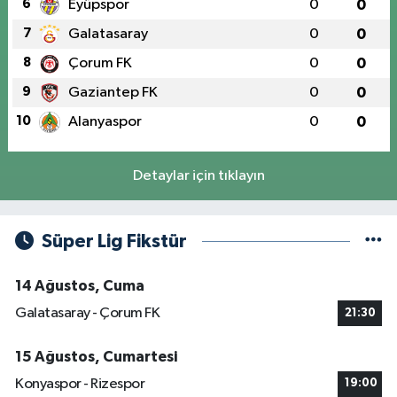
6
Eyüpspor
0
0
7
Galatasaray
0
0
8
Çorum FK
0
0
9
Gaziantep FK
0
0
10
Alanyaspor
0
0
Detaylar için tıklayın
Süper Lig Fikstür
14 Ağustos, Cuma
Galatasaray - Çorum FK
21:30
15 Ağustos, Cumartesi
Konyaspor - Rizespor
19:00