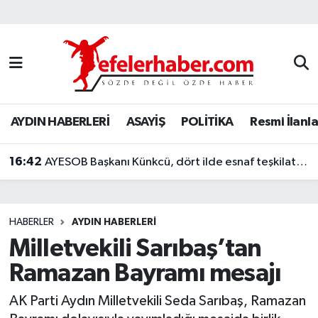
Nöbetçi Eczaneler
Hava Durumu
AYDIN HABERLERİ
ASAYİŞ
POLİTİKA
Resmi İlanla
Aydin Namaz Vakitleri
16:42
Trafik Durumu
AYESOB Başkanı Künkcü, dört ilde esnaf teşkilatlarıyla buluştu
Süper Lig Puan Durumu ve Fikstür
HABERLER
AYDIN HABERLERİ
Tüm Manşetler
Milletvekili Sarıbaş’tan
Ramazan Bayramı mesajı
Son Dakika Haberleri
AK Parti Aydın Milletvekili Seda Sarıbaş, Ramazan
Haber Arşivi