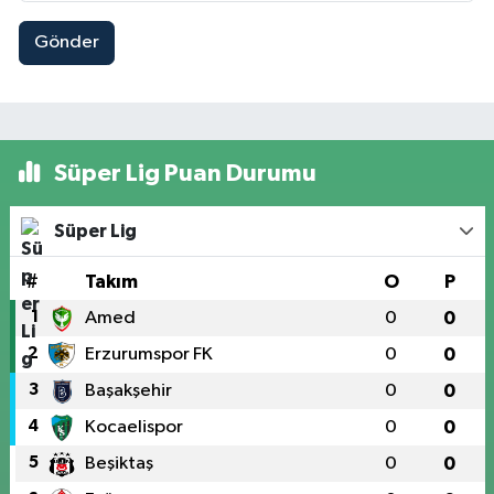
Gönder
Süper Lig Puan Durumu
Süper Lig
#
Takım
O
P
1
Amed
0
0
2
Erzurumspor FK
0
0
3
Başakşehir
0
0
4
Kocaelispor
0
0
5
Beşiktaş
0
0