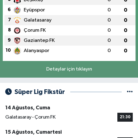
6
Eyüpspor
0
0
7
Galatasaray
0
0
8
Çorum FK
0
0
9
Gaziantep FK
0
0
10
Alanyaspor
0
0
Detaylar için tıklayın
Süper Lig Fikstür
14 Ağustos, Cuma
Galatasaray - Çorum FK
21:30
15 Ağustos, Cumartesi