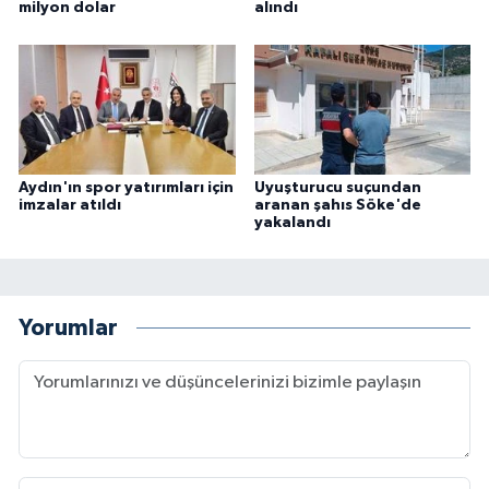
milyon dolar
alındı
Aydın'ın spor yatırımları için
Uyuşturucu suçundan
imzalar atıldı
aranan şahıs Söke'de
yakalandı
Yorumlar