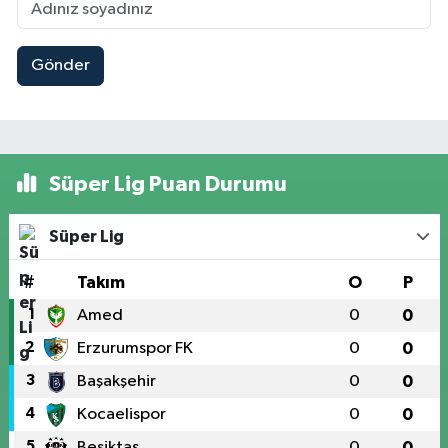
Gönder
Süper Lig Puan Durumu
Süper Lig
#
Takım
O
P
1
Amed
0
0
2
Erzurumspor FK
0
0
3
Başakşehir
0
0
4
Kocaelispor
0
0
5
Beşiktaş
0
0