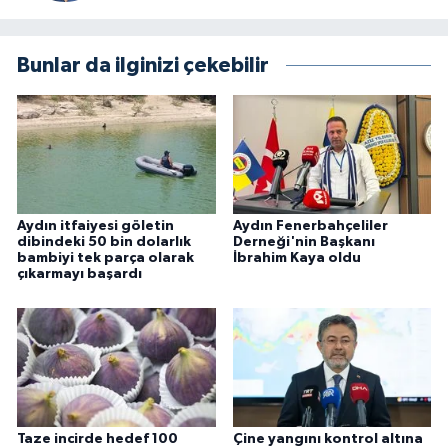
Bunlar da ilginizi çekebilir
Aydın itfaiyesi göletin
Aydın Fenerbahçeliler
dibindeki 50 bin dolarlık
Derneği'nin Başkanı
bambiyi tek parça olarak
İbrahim Kaya oldu
çıkarmayı başardı
Taze incirde hedef 100
Çine yangını kontrol altına