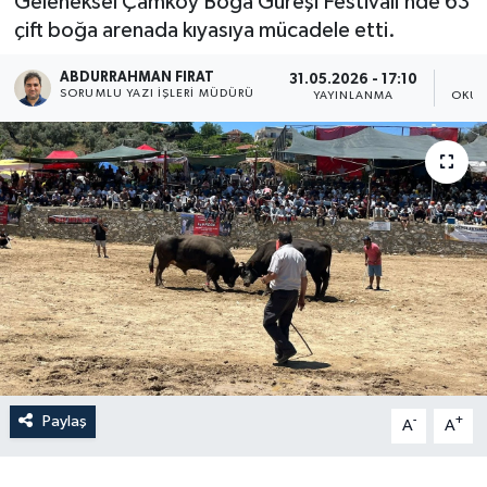
Geleneksel Çamköy Boğa Güreşi Festivali’nde 63
çift boğa arenada kıyasıya mücadele etti.
ABDURRAHMAN FIRAT
31.05.2026 - 17:10
SORUMLU YAZI İŞLERI MÜDÜRÜ
YAYINLANMA
OKUN
Paylaş
-
+
A
A