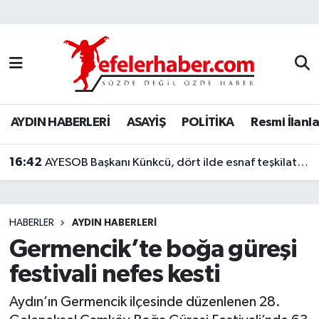
Nöbetçi Eczaneler
Hava Durumu
AYDIN HABERLERİ
ASAYİŞ
POLİTİKA
Resmi İlanla
Aydin Namaz Vakitleri
16:42
Trafik Durumu
AYESOB Başkanı Künkcü, dört ilde esnaf teşkilatlarıyla buluştu
Süper Lig Puan Durumu ve Fikstür
HABERLER
AYDIN HABERLERİ
Tüm Manşetler
Germencik’te boğa güreşi
festivali nefes kesti
Son Dakika Haberleri
Aydın’ın Germencik ilçesinde düzenlenen 28.
Haber Arşivi