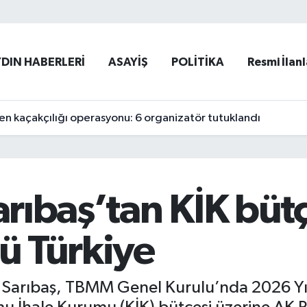
YDIN HABERLERİ
ASAYİŞ
POLİTİKA
Resmi İlanl
 kaçakçılığı operasyonu: 6 organizatör tutuklandı
Sarıbaş’tan KİK büt
lü Türkiye
da Sarıbaş, TBMM Genel Kurulu’nda 2026 Yı