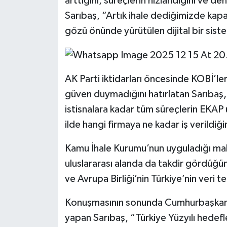
arttığını, süreçlerin hızlandığını ve de
Sarıbaş, “Artık ihale dediğimizde kapalı
gözü önünde yürütülen dijital bir sis
AK Parti iktidarları öncesinde KOBİ’leri
güven duymadığını hatırlatan Sarıba
istisnalara kadar tüm süreçlerin EKAP ü
ilde hangi firmaya ne kadar iş verildiği
Kamu İhale Kurumu’nun uyguladığı mali 
uluslararası alanda da takdir gördüğ
ve Avrupa Birliği’nin Türkiye’nin veri te
Konuşmasının sonunda Cumhurbaşkanı 
yapan Sarıbaş, “Türkiye Yüzyılı hedef