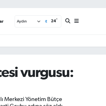
°
24
ar
Aydın
çesi vurgusu:
lı Merkezi Yönetim Bütçe