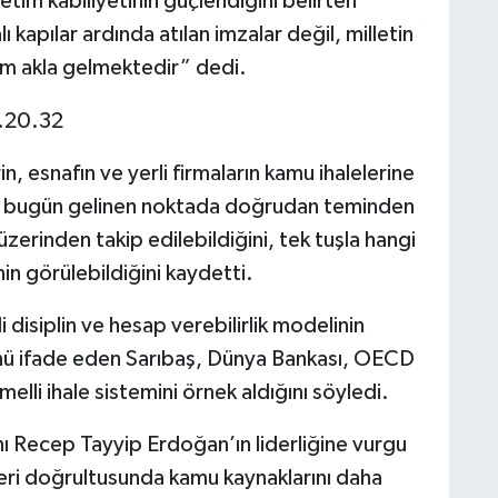
netim kabiliyetinin güçlendiğini belirten
 kapılar ardında atılan imzalar değil, milletin
tem akla gelmektedir” dedi.
n, esnafın ve yerli firmaların kamu ihalelerine
ş, bugün gelinen noktada doğrudan teminden
zerinden takip edilebildiğini, tek tuşla hangi
nin görülebildiğini kaydetti.
disiplin ve hesap verebilirlik modelinin
ünü ifade eden Sarıbaş, Dünya Bankası, OECD
melli ihale sistemini örnek aldığını söyledi.
Recep Tayyip Erdoğan’ın liderliğine vurgu
leri doğrultusunda kamu kaynaklarını daha