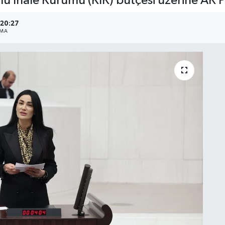
 İhale Kurumu (KİK) bütçesi üzerine AK Pa
 20:27
NMA