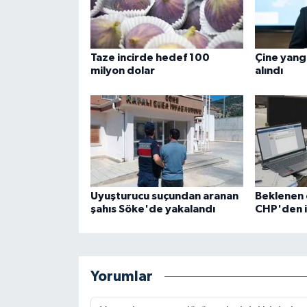
Taze incirde hedef 100
Çine yangı
milyon dolar
alındı
Uyuşturucu suçundan aranan
Beklenen 
şahıs Söke'de yakalandı
CHP'den is
Yorumlar