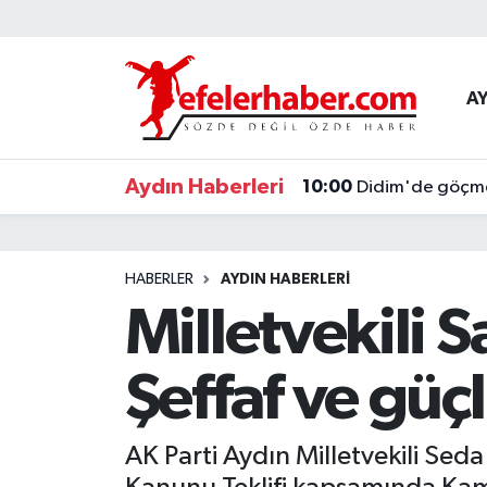
Nöbetçi Eczaneler
A
Hava Durumu
Aydın Haberleri
10:00
Didim'de göçmen
Aydin Namaz Vakitleri
Trafik Durumu
HABERLER
AYDIN HABERLERİ
Süper Lig Puan Durumu ve Fikstür
Milletvekili 
Tüm Manşetler
Şeffaf ve güç
Son Dakika Haberleri
AK Parti Aydın Milletvekili Se
Haber Arşivi