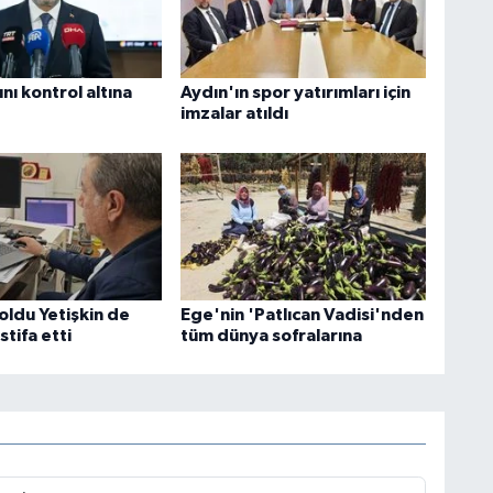
nı kontrol altına
Aydın'ın spor yatırımları için
imzalar atıldı
oldu Yetişkin de
Ege'nin 'Patlıcan Vadisi'nden
tifa etti
tüm dünya sofralarına