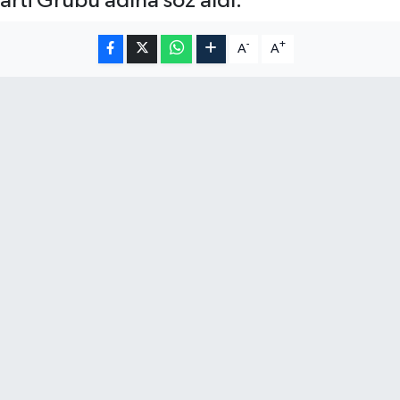
rti Grubu adına söz aldı.
-
+
A
A