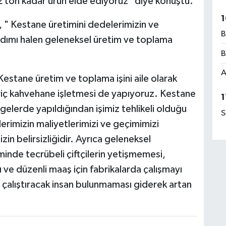
2 ton kadar ürün elde ediyoruz" diye konuştu.
1
, " Kestane üretimini dedelerimizin ve
B
ardımı halen geleneksel üretim ve toplama
B
A
Kestane üretim ve toplama işini aile olarak
ariç kahvehane işletmesi de yapıyoruz. Kestane
1
elerde yapıldığından işimiz tehlikeli olduğu
S
lerimizin maliyetlerimizi ve geçimimizi
n belirsizliğidir. Ayrıca geleneksel
inde tecrübeli çiftçilerin yetişmemesi,
 ve düzenli maaş için fabrikalarda çalışmayı
çalıştıracak insan bulunmaması giderek artan