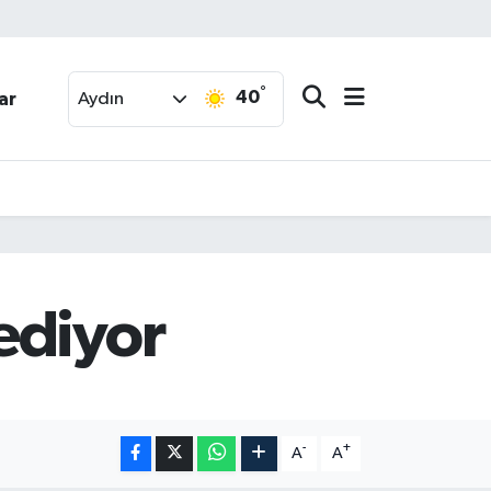
°
40
ar
Aydın
ediyor
-
+
A
A