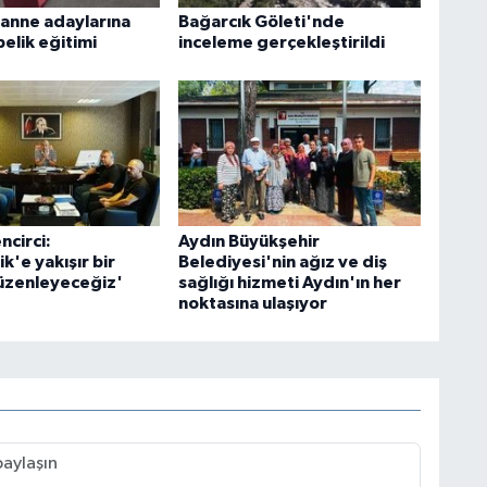
 anne adaylarına
Bağarcık Göleti'nde
belik eğitimi
inceleme gerçekleştirildi
ncirci:
Aydın Büyükşehir
'e yakışır bir
Belediyesi'nin ağız ve diş
düzenleyeceğiz'
sağlığı hizmeti Aydın'ın her
noktasına ulaşıyor