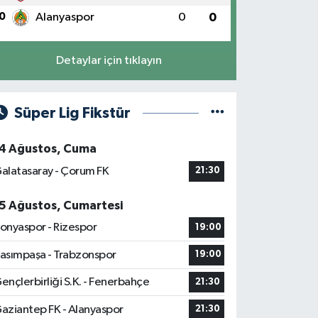
0
Alanyaspor
0
0
Detaylar için tıklayın
Süper Lig Fikstür
4 Ağustos, Cuma
alatasaray - Çorum FK
21:30
5 Ağustos, Cumartesi
onyaspor - Rizespor
19:00
asımpaşa - Trabzonspor
19:00
ençlerbirliği S.K. - Fenerbahçe
21:30
aziantep FK - Alanyaspor
21:30