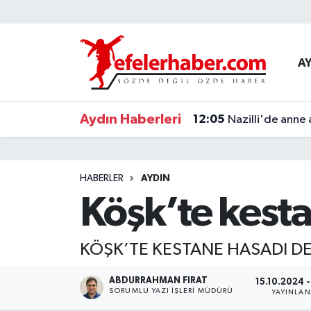
Nöbetçi Eczaneler
A
Hava Durumu
Aydın Haberleri
12:05
Nazilli'de anne 
Aydin Namaz Vakitleri
Trafik Durumu
HABERLER
AYDIN
Süper Lig Puan Durumu ve Fikstür
Köşk’te kest
Tüm Manşetler
KÖŞK’TE KESTANE HASADI D
Son Dakika Haberleri
ABDURRAHMAN FIRAT
15.10.2024 
SORUMLU YAZI İŞLERI MÜDÜRÜ
YAYINLA
Haber Arşivi