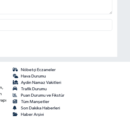
Nöbetçi Eczaneler
Hava Durumu
Aydin Namaz Vakitleri
n,
Trafik Durumu
n
Puan Durumu ve Fikstür
yapı
Tüm Manşetler
Son Dakika Haberleri
Haber Arşivi