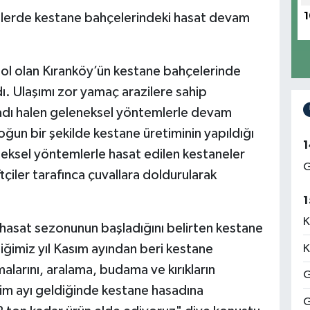
imlerde kestane bahçelerindeki hasat devam
1
bol olan Kıranköy’ün kestane bahçelerinde
. Ulaşımı zor yamaç arazilere sahip
sadı halen geleneksel yöntemlerle devam
oğun bir şekilde kestane üretiminin yapıldığı
1
ksel yöntemlerle hasat edilen kestaneler
G
ftçiler tarafınca çuvallara doldurularak
1
K
 hasat sezonunun başladığını belirten kestane
tiğimiz yıl Kasım ayından beri kestane
K
alarını, aralama, budama ve kırıkların
G
kim ayı geldiğinde kestane hasadına
G