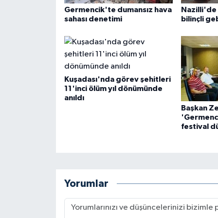
Germencik'te dumansız hava
Nazilli'de
sahası denetimi
bilinçli ge
Kuşadası'nda görev şehitleri
11'inci ölüm yıl dönümünde
anıldı
Başkan Ze
'Germencik
festival 
Yorumlar