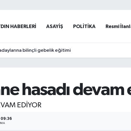
YDIN HABERLERİ
ASAYİŞ
POLİTİKA
Resmi İlanl
adaylarına bilinçli gebelik eğitimi
ane hasadı devam 
EVAM EDİYOR
- 09:36
NMA