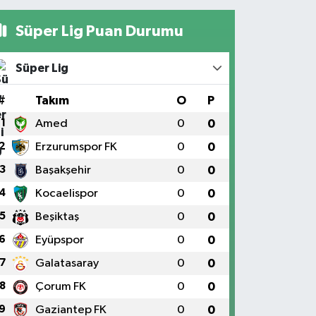
Süper Lig Puan Durumu
Süper Lig
#
Takım
O
P
1
Amed
0
0
2
Erzurumspor FK
0
0
3
Başakşehir
0
0
4
Kocaelispor
0
0
5
Beşiktaş
0
0
6
Eyüpspor
0
0
7
Galatasaray
0
0
8
Çorum FK
0
0
9
Gaziantep FK
0
0