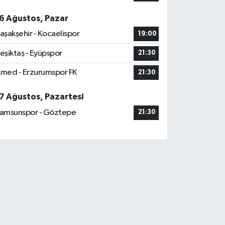
6 Ağustos, Pazar
aşakşehir - Kocaelispor
19:00
eşiktaş - Eyüpspor
21:30
med - Erzurumspor FK
21:30
7 Ağustos, Pazartesi
amsunspor - Göztepe
21:30