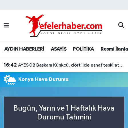
Nöbetçi Eczaneler
Hava Durumu
AYDIN HABERLERİ
ASAYİŞ
POLİTİKA
Resmi İlanla
Aydin Namaz Vakitleri
16:42
Trafik Durumu
AYESOB Başkanı Künkcü, dört ilde esnaf teşkilatlarıyla buluştu
Konya Hava Durumu
Süper Lig Puan Durumu ve Fikstür
Tüm Manşetler
Bugün, Yarın ve 1 Haftalık Hava
Son Dakika Haberleri
Durumu Tahmini
Haber Arşivi