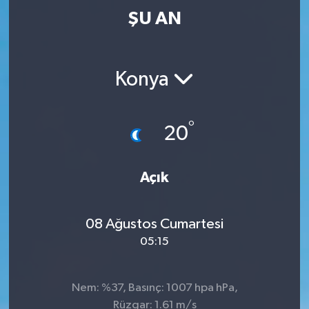
ŞU AN
Konya
°
20
Açık
08 Ağustos Cumartesi
05:15
Nem: %37, Basınç: 1007 hpa hPa,
Rüzgar: 1.61 m/s