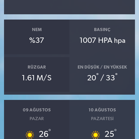
NEM
BASINÇ
%37
1007 HPA
hpa
RÜZGAR
EN DÜŞÜK / EN YÜKSEK
°
°
1.61 M/S
20
/ 33
09 AĞUSTOS
10 AĞUSTOS
PAZAR
PAZARTESI
°
°
26
25