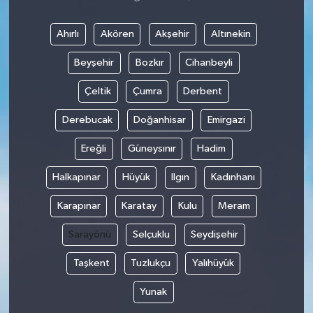
Ahırlı
Akören
Akşehir
Altınekin
Beyşehir
Bozkır
Cihanbeyli
Çeltik
Çumra
Derbent
Derebucak
Doğanhisar
Emirgazi
Ereğli
Güneysınır
Hadim
Halkapınar
Hüyük
Ilgın
Kadınhanı
Karapınar
Karatay
Kulu
Meram
Sarayönü
Selçuklu
Seydişehir
Taşkent
Tuzlukçu
Yalıhüyük
Yunak