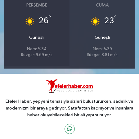
PERŞEMBE
CUMA
°
°
26
23
Güneşli
Güneşli
Nem: %34
Nem: %39
Rüzgar: 9.69 m/s
Rüzgar: 8.81 m/s
Efeler Haber, yepyeni temasıyla sizleri buluştururken, sadelik ve
modernizmi bir araya getiriyor. Şatafattan kaçınıyor ve insanlara
haber okuyabilecekleri bir altyapı sunuyor.