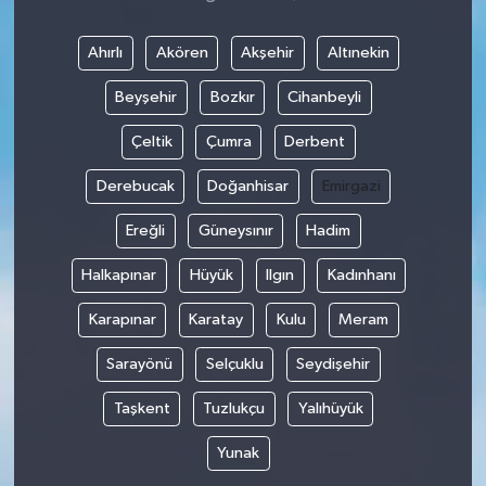
Ahırlı
Akören
Akşehir
Altınekin
Beyşehir
Bozkır
Cihanbeyli
Çeltik
Çumra
Derbent
Derebucak
Doğanhisar
Emirgazi
Ereğli
Güneysınır
Hadim
Halkapınar
Hüyük
Ilgın
Kadınhanı
Karapınar
Karatay
Kulu
Meram
Sarayönü
Selçuklu
Seydişehir
Taşkent
Tuzlukçu
Yalıhüyük
Yunak