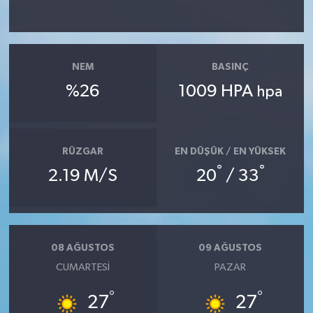
NEM
BASINÇ
%26
1009 HPA
hpa
RÜZGAR
EN DÜŞÜK / EN YÜKSEK
°
°
2.19 M/S
20
/ 33
08 AĞUSTOS
09 AĞUSTOS
CUMARTESI
PAZAR
°
°
27
27