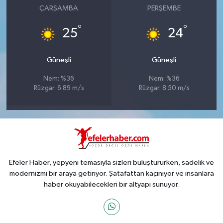
ÇARŞAMBA
PERŞEMBE
°
°
25
24
Güneşli
Güneşli
Nem: %36
Nem: %36
Rüzgar: 6.89 m/s
Rüzgar: 8.50 m/s
Efeler Haber, yepyeni temasıyla sizleri buluştururken, sadelik ve
modernizmi bir araya getiriyor. Şatafattan kaçınıyor ve insanlara
haber okuyabilecekleri bir altyapı sunuyor.