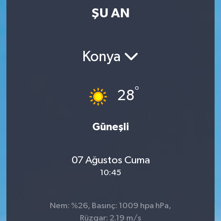
ŞU AN
Konya
°
28
Güneşli
07 Ağustos Cuma
10:45
Nem: %26, Basınç: 1009 hpa hPa,
Rüzgar: 2.19 m/s