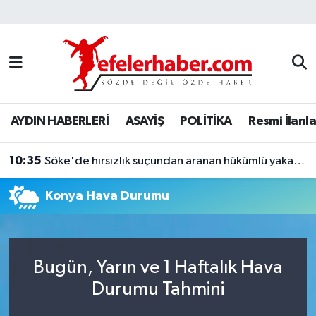
Nöbetçi Eczaneler
Hava Durumu
AYDIN HABERLERİ
ASAYİŞ
POLİTİKA
Resmi İlanla
Aydin Namaz Vakitleri
10:35
Trafik Durumu
Söke'de hırsızlık suçundan aranan hükümlü yakalandı
Konya Hava Durumu
Süper Lig Puan Durumu ve Fikstür
Tüm Manşetler
Bugün, Yarın ve 1 Haftalık Hava
Son Dakika Haberleri
Durumu Tahmini
Haber Arşivi